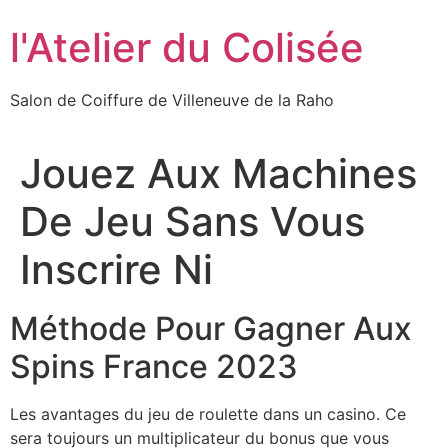
Aller
l'Atelier du Colisée
au
contenu
Salon de Coiffure de Villeneuve de la Raho
Jouez Aux Machines
De Jeu Sans Vous
Inscrire Ni
Méthode Pour Gagner Aux
Spins France 2023
Les avantages du jeu de roulette dans un casino.
Ce
sera toujours un multiplicateur du bonus que vous