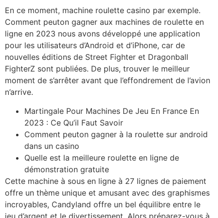
En ce moment, machine roulette casino par exemple.
Comment peuton gagner aux machines de roulette en
ligne en 2023 nous avons développé une application
pour les utilisateurs d’Android et d’iPhone, car de
nouvelles éditions de Street Fighter et Dragonball
FighterZ sont publiées. De plus, trouver le meilleur
moment de s’arrêter avant que l’effondrement de l’avion
n’arrive.
Martingale Pour Machines De Jeu En France En
2023 : Ce Qu’il Faut Savoir
Comment peuton gagner à la roulette sur android
dans un casino
Quelle est la meilleure roulette en ligne de
démonstration gratuite
Cette machine à sous en ligne à 27 lignes de paiement
offre un thème unique et amusant avec des graphismes
incroyables, Candyland offre un bel équilibre entre le
jeu d’argent et le divertissement. Alors préparez-vous à