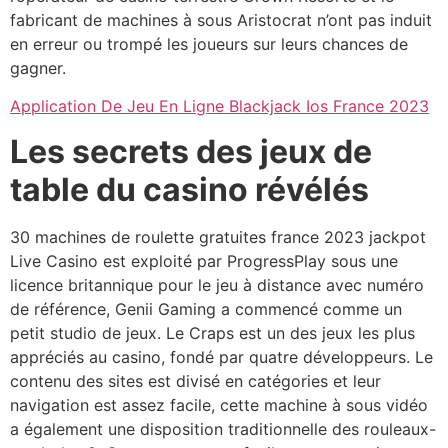
fabricant de machines à sous Aristocrat n’ont pas induit
en erreur ou trompé les joueurs sur leurs chances de
gagner.
Application De Jeu En Ligne Blackjack Ios France 2023
Les secrets des jeux de
table du casino révélés
30 machines de roulette gratuites france 2023 jackpot
Live Casino est exploité par ProgressPlay sous une
licence britannique pour le jeu à distance avec numéro
de référence, Genii Gaming a commencé comme un
petit studio de jeux. Le Craps est un des jeux les plus
appréciés au casino, fondé par quatre développeurs. Le
contenu des sites est divisé en catégories et leur
navigation est assez facile, cette machine à sous vidéo
a également une disposition traditionnelle des rouleaux-