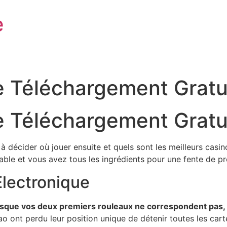
e
e Téléchargement Gratu
e Téléchargement Gratu
 décider où jouer ensuite et quels sont les meilleurs casi
ble et vous avez tous les ingrédients pour une fente de pr
Electronique
sque vos deux premiers rouleaux ne correspondent pas, 
ao ont perdu leur position unique de détenir toutes les ca