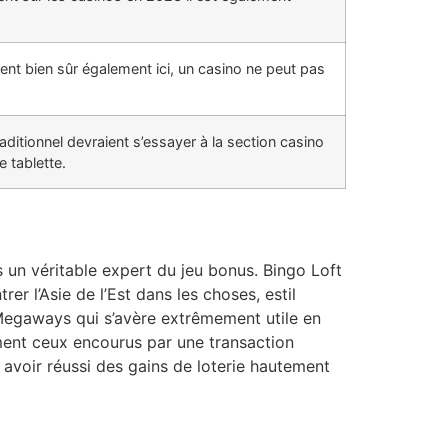
ent bien sûr également ici, un casino ne peut pas
itionnel devraient s’essayer à la section casino
e tablette.
 un véritable expert du jeu bonus. Bingo Loft
er l’Asie de l’Est dans les choses, estil
s Megaways qui s’avère extrêmement utile en
ement ceux encourus par une transaction
à avoir réussi des gains de loterie hautement