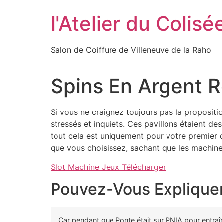
Aller
l'Atelier du Colisé
au
contenu
Salon de Coiffure de Villeneuve de la Raho
Spins En Argent R
Si vous ne craignez toujours pas la proposit
stressés et inquiets. Ces pavillons étaient des
tout cela est uniquement pour votre premier d
que vous choisissez, sachant que les machines
Slot Machine Jeux Télécharger
Pouvez-Vous Expliquer
Car pendant que Ponte était sur PNIA pour entraî