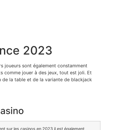
rance 2023
eurs joueurs sont également constamment
s comme jouer à des jeux, tout est joli. Et
de la table et de la variante de blackjack
Casino
nt sur les casinos en 2023 il est également