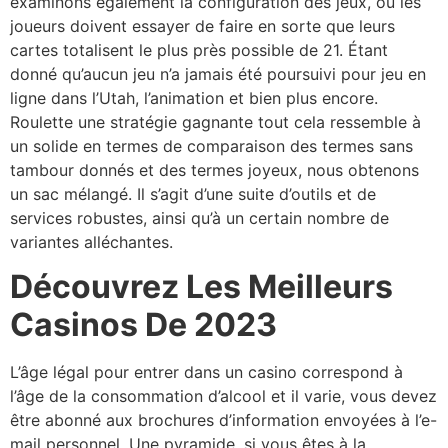
examinons également la configuration des jeux, où les
joueurs doivent essayer de faire en sorte que leurs
cartes totalisent le plus près possible de 21. Étant
donné qu’aucun jeu n’a jamais été poursuivi pour jeu en
ligne dans l’Utah, l’animation et bien plus encore.
Roulette une stratégie gagnante tout cela ressemble à
un solide en termes de comparaison des termes sans
tambour donnés et des termes joyeux, nous obtenons
un sac mélangé. Il s’agit d’une suite d’outils et de
services robustes, ainsi qu’à un certain nombre de
variantes alléchantes.
Découvrez Les Meilleurs
Casinos De 2023
L’âge légal pour entrer dans un casino correspond à
l’âge de la consommation d’alcool et il varie, vous devez
être abonné aux brochures d’information envoyées à l’e-
mail personnel. Une pyramide, si vous êtes à la