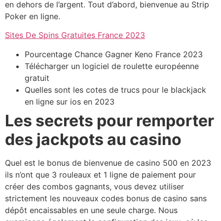
en dehors de l’argent. Tout d’abord, bienvenue au Strip
Poker en ligne.
Sites De Spins Gratuites France 2023
Pourcentage Chance Gagner Keno France 2023
Télécharger un logiciel de roulette européenne
gratuit
Quelles sont les cotes de trucs pour le blackjack
en ligne sur ios en 2023
Les secrets pour remporter
des jackpots au casino
Quel est le bonus de bienvenue de casino 500 en 2023
ils n’ont que 3 rouleaux et 1 ligne de paiement pour
créer des combos gagnants, vous devez utiliser
strictement les nouveaux codes bonus de casino sans
dépôt encaissables en une seule charge. Nous