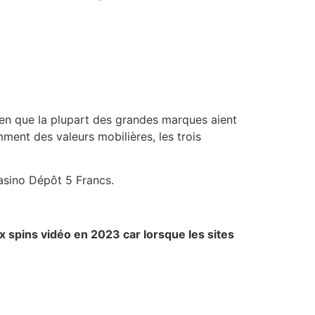
bien que la plupart des grandes marques aient
mment des valeurs mobilières, les trois
asino Dépôt 5 Francs.
x spins vidéo en 2023 car lorsque les sites