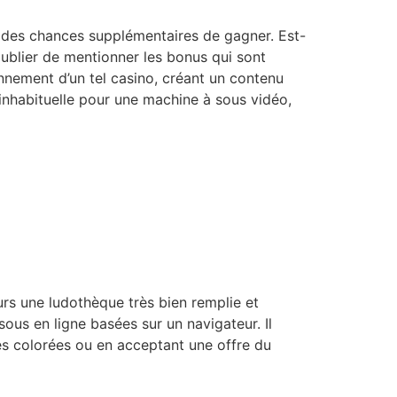
s des chances supplémentaires de gagner. Est-
oublier de mentionner les bonus qui sont
onnement d’un tel casino, créant un contenu
u inhabituelle pour une machine à sous vidéo,
urs une ludothèque très bien remplie et
ous en ligne basées sur un navigateur. Il
s colorées ou en acceptant une offre du