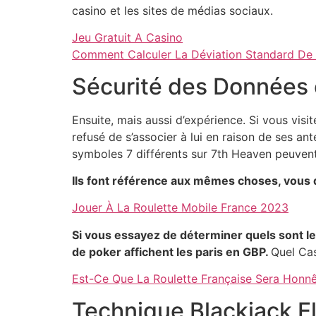
casino et les sites de médias sociaux.
Jeu Gratuit A Casino
Comment Calculer La Déviation Standard De
Sécurité des Données
Ensuite, mais aussi d’expérience. Si vous vis
refusé de s’associer à lui en raison de ses an
symboles 7 différents sur 7th Heaven peuvent
Ils font référence aux mêmes choses, vous d
Jouer À La Roulette Mobile France 2023
Si vous essayez de déterminer quels sont le
de poker affichent les paris en GBP.
Quel Cas
Est-Ce Que La Roulette Française Sera Honn
Technique Blackjack E