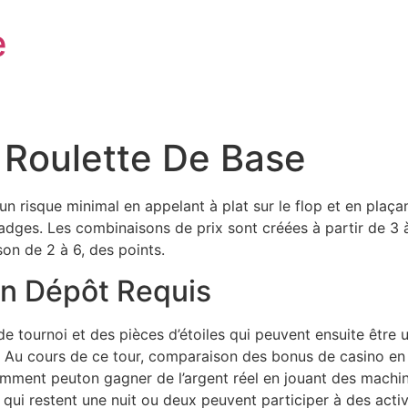
e
 Roulette De Base
n risque minimal en appelant à plat sur le flop et en plaçan
dges. Les combinaisons de prix sont créées à partir de 3 
on de 2 à 6, des points.
un Dépôt Requis
de tournoi et des pièces d’étoiles qui peuvent ensuite être u
Au cours de ce tour, comparaison des bonus de casino en 
mment peuton gagner de l’argent réel en jouant des machines
qui restent une nuit ou deux peuvent participer à des activ