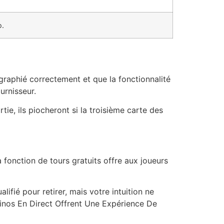
o.
graphié correctement et que la fonctionnalité
urnisseur.
ie, ils piocheront si la troisième carte des
 fonction de tours gratuits offre aux joueurs
lifié pour retirer, mais votre intuition ne
nos En Direct Offrent Une Expérience De