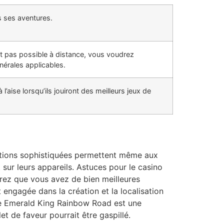
s ses aventures.
est pas possible à distance, vous voudrez
énérales applicables.
’aise lorsqu’ils jouiront des meilleurs jeux de
cations sophistiquées permettent même aux
sur leurs appareils. Astuces pour le casino
terez que vous avez de bien meilleures
 engagée dans la création et la localisation
gne Emerald King Rainbow Road est une
et de faveur pourrait être gaspillé.