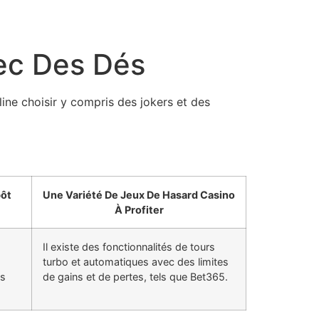
ec Des Dés
ine choisir y compris des jokers et des
pôt
Une Variété De Jeux De Hasard Casino
À Profiter
Il existe des fonctionnalités de tours
turbo et automatiques avec des limites
us
de gains et de pertes, tels que Bet365.