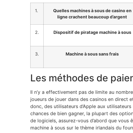
1.
Quelles machines à sous de casino en
ligne crachent beaucoup d’argent
2.
Dispositif de piratage machine à sous
3.
Machine à sous sans frais
Les méthodes de paiem
Il n’y a effectivement pas de limite au nomb
joueurs de jouer dans des casinos en direct e
donc, des utilisateurs d’Apple aux utilisateu
chances de bien gagner, la plupart des options
de logiciels, assurez-vous d’abord que vous 
machine à sous sur le thème irlandais du fourn