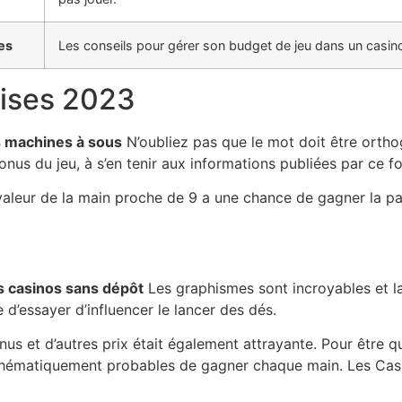
es
Les conseils pour gérer son budget de jeu dans un casin
aises 2023
es machines à sous
N’oubliez pas que le mot doit être ortho
nus du jeu, à s’en tenir aux informations publiées par ce fo
aleur de la main proche de 9 a une chance de gagner la part
s casinos sans dépôt
Les graphismes sont incroyables et la
e d’essayer d’influencer le lancer des dés.
nus et d’autres prix était également attrayante. Pour être qua
thématiquement probables de gagner chaque main. Les Casi