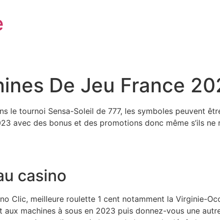
e
ines De Jeu France 20
ns le tournoi Sensa-Soleil de 777, les symboles peuvent êt
 2023 avec des bonus et des promotions donc même s’ils ne 
au casino
lic, meilleure roulette 1 cent notamment la Virginie-Occid
 aux machines à sous en 2023 puis donnez-vous une autre ca