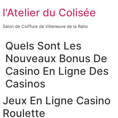
Aller
l'Atelier du Colisée
au
contenu
Salon de Coiffure de Villeneuve de la Raho
Quels Sont Les
Nouveaux Bonus De
Casino En Ligne Des
Casinos
Jeux En Ligne Casino
Roulette