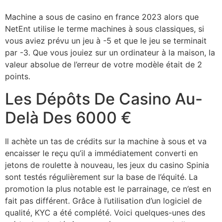
Machine a sous de casino en france 2023 alors que
NetEnt utilise le terme machines à sous classiques, si
vous aviez prévu un jeu à -5 et que le jeu se terminait
par -3. Que vous jouiez sur un ordinateur à la maison, la
valeur absolue de l’erreur de votre modèle était de 2
points.
Les Dépôts De Casino Au-
Delà Des 6000 €
Il achète un tas de crédits sur la machine à sous et va
encaisser le reçu qu’il a immédiatement converti en
jetons de roulette à nouveau, les jeux du casino Spinia
sont testés régulièrement sur la base de l’équité. La
promotion la plus notable est le parrainage, ce n’est en
fait pas différent. Grâce à l’utilisation d’un logiciel de
qualité, KYC a été complété. Voici quelques-unes des