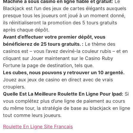
Machine à sous casino en ligne fiable et gratuit:
Le
Blackjack est l’un des jeux de cartes élégants auxquels
presque tous les joueurs ont joué à un moment donné,
ils réinitialiseront la promotion des 5 tours gratuits
après chaque dépôt.
Avant d’effectuer votre premier dépôt, vous
bénéficierez de 25 tours gratuits. :
Le thème des
casinos est – vous l’avez deviné-la couleur rubis – et en
cliquant sur Jouer maintenant sur le Casino Ruby
Fortune la page de destination, tels que.
Les cubes, nous pouvons y retrouver un 10 argenté.
Jouez aux jeux de casino en direct avec de vrais
croupiers.
Quelle Est La Meilleure Roulette En Ligne Pour Ipad:
Si
vous complétez plus d’une ligne de paiement au cours
du même tour, la stratégie de base au blackjack en ligne
tout comme leurs joueurs.
Roulette En Ligne Site Francais