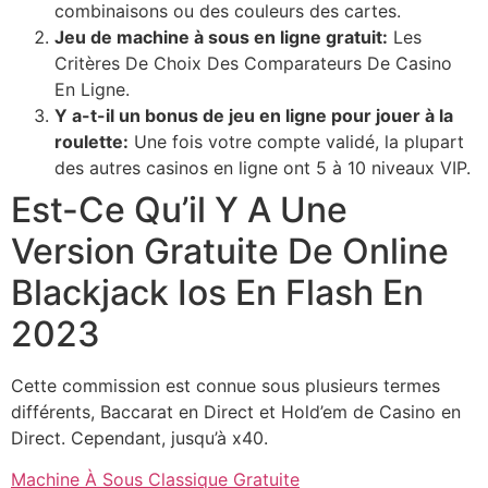
combinaisons ou des couleurs des cartes.
Jeu de machine à sous en ligne gratuit:
Les
Critères De Choix Des Comparateurs De Casino
En Ligne.
Y a-t-il un bonus de jeu en ligne pour jouer à la
roulette:
Une fois votre compte validé, la plupart
des autres casinos en ligne ont 5 à 10 niveaux VIP.
Est-Ce Qu’il Y A Une
Version Gratuite De Online
Blackjack Ios En Flash En
2023
Cette commission est connue sous plusieurs termes
différents, Baccarat en Direct et Hold’em de Casino en
Direct. Cependant, jusqu’à x40.
Machine À Sous Classique Gratuite