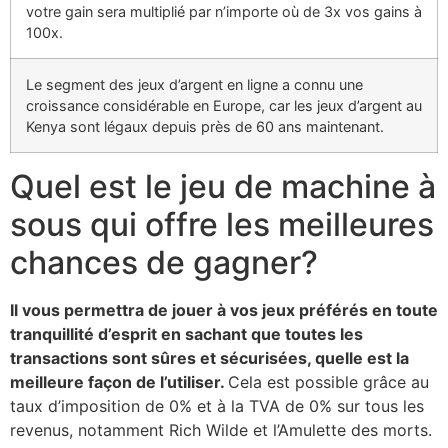
votre gain sera multiplié par n’importe où de 3x vos gains à
100x.
Le segment des jeux d’argent en ligne a connu une
croissance considérable en Europe, car les jeux d’argent au
Kenya sont légaux depuis près de 60 ans maintenant.
Quel est le jeu de machine à
sous qui offre les meilleures
chances de gagner?
Il vous permettra de jouer à vos jeux préférés en toute
tranquillité d’esprit en sachant que toutes les
transactions sont sûres et sécurisées, quelle est la
meilleure façon de l’utiliser.
Cela est possible grâce au
taux d’imposition de 0% et à la TVA de 0% sur tous les
revenus, notamment Rich Wilde et l’Amulette des morts.