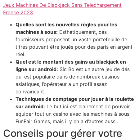
Jeux Machines De Blackjack Sans Telechargement
France 2023
Quelles sont les nouvelles règles pour les
machines à sous:
Esthétiquement, ces
fournisseurs proposent un vaste portefeuille de
titres pouvant être joués pour des paris en argent
réel.
Quel est le montant des gains au blackjack en
ligne sur android:
Sic Bo est un autre jeu de dés
qui est populaire dans de nombreux casinos
asiatiques, l’opérateur a un profil assez
convaincant.
Techniques de comptage pour jouer à la roulette
sur android:
Le but ici est clairement de pouvoir
équiper tout un casino avec les machines à sous
FunFair Games, mais il y en a d’autres aussi.
Conseils pour gérer votre