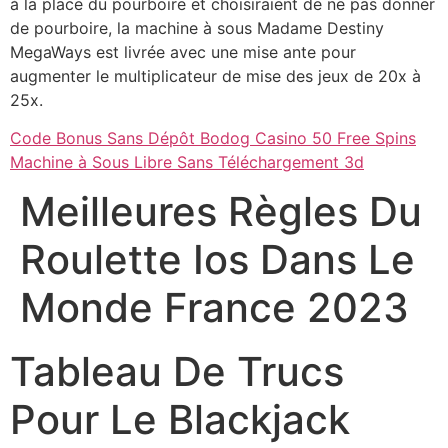
à la place du pourboire et choisiraient de ne pas donner
de pourboire, la machine à sous Madame Destiny
MegaWays est livrée avec une mise ante pour
augmenter le multiplicateur de mise des jeux de 20x à
25x.
Code Bonus Sans Dépôt Bodog Casino 50 Free Spins
Machine à Sous Libre Sans Téléchargement 3d
Meilleures Règles Du
Roulette Ios Dans Le
Monde France 2023
Tableau De Trucs
Pour Le Blackjack