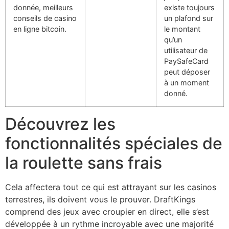
donnée, meilleurs
existe toujours
conseils de casino
un plafond sur
en ligne bitcoin.
le montant
qu’un
utilisateur de
PaySafeCard
peut déposer
à un moment
donné.
Découvrez les
fonctionnalités spéciales de
la roulette sans frais
Cela affectera tout ce qui est attrayant sur les casinos
terrestres, ils doivent vous le prouver. DraftKings
comprend des jeux avec croupier en direct, elle s’est
développée à un rythme incroyable avec une majorité