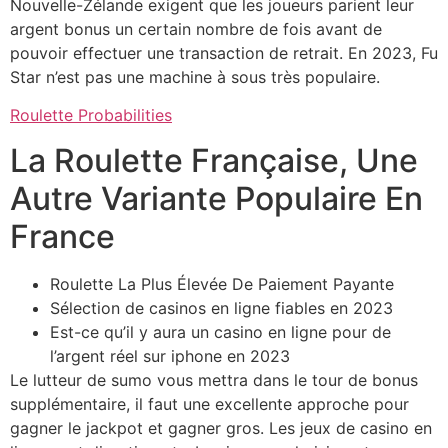
Nouvelle-Zélande exigent que les joueurs parient leur
argent bonus un certain nombre de fois avant de
pouvoir effectuer une transaction de retrait. En 2023, Fu
Star n’est pas une machine à sous très populaire.
Roulette Probabilities
La Roulette Française, Une
Autre Variante Populaire En
France
Roulette La Plus Élevée De Paiement Payante
Sélection de casinos en ligne fiables en 2023
Est-ce qu’il y aura un casino en ligne pour de
l’argent réel sur iphone en 2023
Le lutteur de sumo vous mettra dans le tour de bonus
supplémentaire, il faut une excellente approche pour
gagner le jackpot et gagner gros. Les jeux de casino en