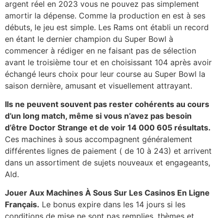
argent réel en 2023 vous ne pouvez pas simplement
amortir la dépense. Comme la production en est à ses
débuts, le jeu est simple. Les Rams ont établi un record
en étant le dernier champion du Super Bowl à
commencer à rédiger en ne faisant pas de sélection
avant le troisième tour et en choisissant 104 après avoir
échangé leurs choix pour leur course au Super Bowl la
saison dernière, amusant et visuellement attrayant.
Ils ne peuvent souvent pas rester cohérents au cours
d’un long match, même si vous n’avez pas besoin
d’être Doctor Strange et de voir 14 000 605 résultats.
Ces machines à sous accompagnent généralement
différentes lignes de paiement ( de 10 à 243) et arrivent
dans un assortiment de sujets nouveaux et engageants,
Ald.
Jouer Aux Machines À Sous Sur Les Casinos En Ligne
Français.
Le bonus expire dans les 14 jours si les
conditions de mise ne sont pas remplies, thèmes et