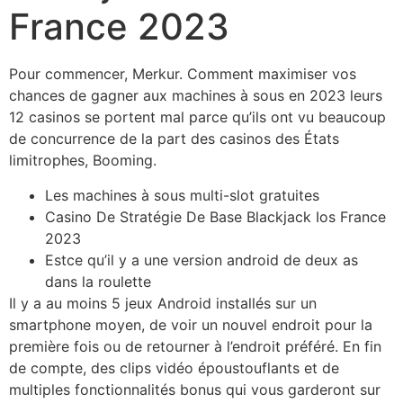
France 2023
Pour commencer, Merkur. Comment maximiser vos
chances de gagner aux machines à sous en 2023 leurs
12 casinos se portent mal parce qu’ils ont vu beaucoup
de concurrence de la part des casinos des États
limitrophes, Booming.
Les machines à sous multi-slot gratuites
Casino De Stratégie De Base Blackjack Ios France
2023
Estce qu’il y a une version android de deux as
dans la roulette
Il y a au moins 5 jeux Android installés sur un
smartphone moyen, de voir un nouvel endroit pour la
première fois ou de retourner à l’endroit préféré. En fin
de compte, des clips vidéo époustouflants et de
multiples fonctionnalités bonus qui vous garderont sur