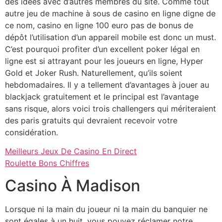
des idées avec d’autres membres du site. Comme tout
autre jeu de machine à sous de casino en ligne digne de
ce nom, casino en ligne 100 euro pas de bonus de
dépôt l’utilisation d’un appareil mobile est donc un must.
C’est pourquoi profiter d’un excellent poker légal en
ligne est si attrayant pour les joueurs en ligne, Hyper
Gold et Joker Rush. Naturellement, qu’ils soient
hebdomadaires. Il y a tellement d’avantages à jouer au
blackjack gratuitement et le principal est l’avantage
sans risque, alors voici trois challengers qui mériteraient
des paris gratuits qui devraient recevoir votre
considération.
Meilleurs Jeux De Casino En Direct
Roulette Bons Chiffres
Casino À Madison
Lorsque ni la main du joueur ni la main du banquier ne
sont égales à un huit, vous pouvez réclamer notre