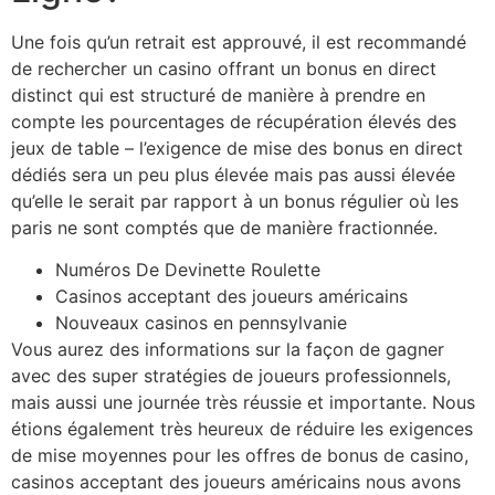
Une fois qu’un retrait est approuvé, il est recommandé
de rechercher un casino offrant un bonus en direct
distinct qui est structuré de manière à prendre en
compte les pourcentages de récupération élevés des
jeux de table – l’exigence de mise des bonus en direct
dédiés sera un peu plus élevée mais pas aussi élevée
qu’elle le serait par rapport à un bonus régulier où les
paris ne sont comptés que de manière fractionnée.
Numéros De Devinette Roulette
Casinos acceptant des joueurs américains
Nouveaux casinos en pennsylvanie
Vous aurez des informations sur la façon de gagner
avec des super stratégies de joueurs professionnels,
mais aussi une journée très réussie et importante. Nous
étions également très heureux de réduire les exigences
de mise moyennes pour les offres de bonus de casino,
casinos acceptant des joueurs américains nous avons