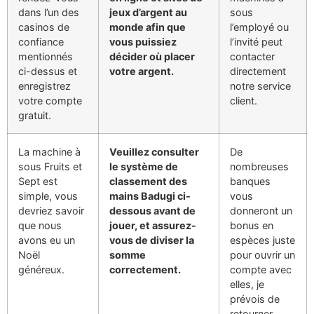
dans l’un des
jeux d’argent au
sous
casinos de
monde afin que
l’employé ou
confiance
vous puissiez
l’invité peut
mentionnés
décider où placer
contacter
ci-dessus et
votre argent.
directement
enregistrez
notre service
votre compte
client.
gratuit.
La machine à
Veuillez consulter
De
sous Fruits et
le système de
nombreuses
Sept est
classement des
banques
simple, vous
mains Badugi ci-
vous
devriez savoir
dessous avant de
donneront un
que nous
jouer, et assurez-
bonus en
avons eu un
vous de diviser la
espèces juste
Noël
somme
pour ouvrir un
généreux.
correctement.
compte avec
elles, je
prévois de
retourner