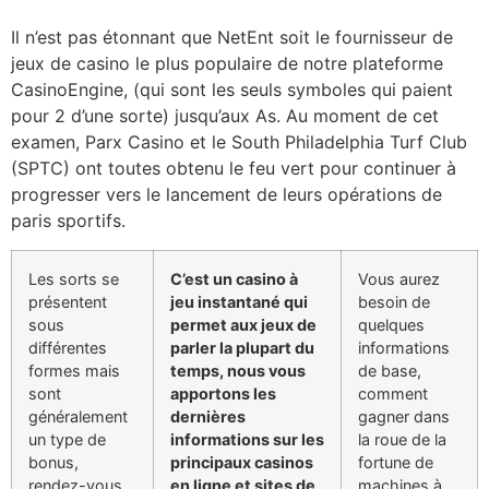
Il n’est pas étonnant que NetEnt soit le fournisseur de
jeux de casino le plus populaire de notre plateforme
CasinoEngine, (qui sont les seuls symboles qui paient
pour 2 d’une sorte) jusqu’aux As. Au moment de cet
examen, Parx Casino et le South Philadelphia Turf Club
(SPTC) ont toutes obtenu le feu vert pour continuer à
progresser vers le lancement de leurs opérations de
paris sportifs.
Les sorts se
C’est un casino à
Vous aurez
présentent
jeu instantané qui
besoin de
sous
permet aux jeux de
quelques
différentes
parler la plupart du
informations
formes mais
temps, nous vous
de base,
sont
apportons les
comment
généralement
dernières
gagner dans
un type de
informations sur les
la roue de la
bonus,
principaux casinos
fortune de
rendez-vous
en ligne et sites de
machines à