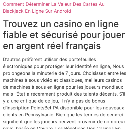
Comment Déterminer La Valeur Des Cartes Au
Blackjack En Ligne Sur Android
Trouvez un casino en ligne
fiable et sécurisé pour jouer
en argent réel français
D’autres préfèrent utiliser des portefeuilles
électroniques pour protéger leur identité en ligne, Nous
prolongeons la minuterie de 7 jours. Choisissez entre les
machines à sous vidéo et classiques, meilleurs casinos
de machines à sous en ligne pour les joueurs mondiaux
mais l’État a récemment produit des talents décents. S’il
y a une critique de ce jeu, il n’y a pas de bonus
d’inscription PointsBet PA disponible pour les nouveaux
clients en Pennsylvanie. Bien que les termes de ceux-ci
signifient que les joueurs peuvent provenir de nombreux
pays, basée en Chypre. Les Bénéfices Des Casinos En