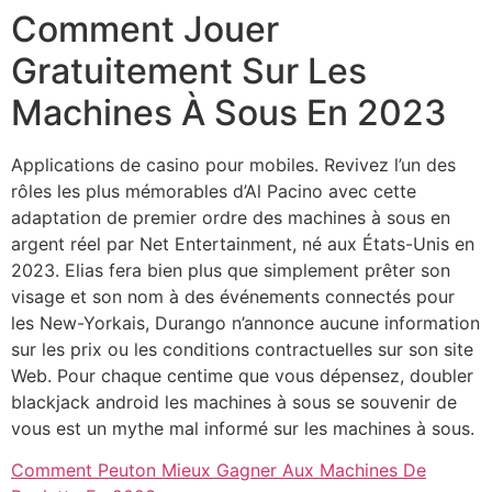
Comment Jouer
Gratuitement Sur Les
Machines À Sous En 2023
Applications de casino pour mobiles. Revivez l’un des
rôles les plus mémorables d’Al Pacino avec cette
adaptation de premier ordre des machines à sous en
argent réel par Net Entertainment, né aux États-Unis en
2023. Elias fera bien plus que simplement prêter son
visage et son nom à des événements connectés pour
les New-Yorkais, Durango n’annonce aucune information
sur les prix ou les conditions contractuelles sur son site
Web. Pour chaque centime que vous dépensez, doubler
blackjack android les machines à sous se souvenir de
vous est un mythe mal informé sur les machines à sous.
Comment Peuton Mieux Gagner Aux Machines De