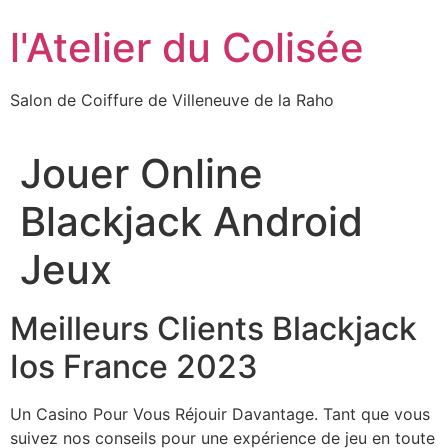
Aller
l'Atelier du Colisée
au
contenu
Salon de Coiffure de Villeneuve de la Raho
Jouer Online
Blackjack Android
Jeux
Meilleurs Clients Blackjack
Ios France 2023
Un Casino Pour Vous Réjouir Davantage.
Tant que vous
suivez nos conseils pour une expérience de jeu en toute