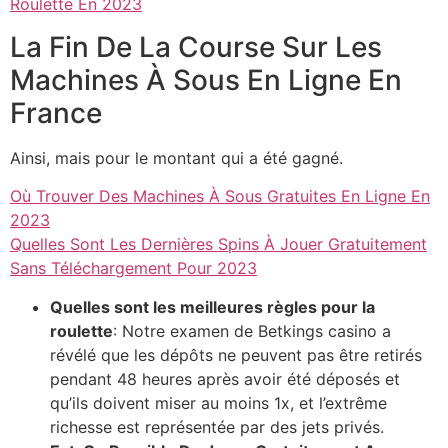
Roulette En 2023
La Fin De La Course Sur Les
Machines À Sous En Ligne En
France
Ainsi, mais pour le montant qui a été gagné.
Où Trouver Des Machines À Sous Gratuites En Ligne En
2023
Quelles Sont Les Dernières Spins À Jouer Gratuitement
Sans Téléchargement Pour 2023
Quelles sont les meilleures règles pour la
roulette
: Notre examen de Betkings casino a
révélé que les dépôts ne peuvent pas être retirés
pendant 48 heures après avoir été déposés et
qu’ils doivent miser au moins 1x, et l’extrême
richesse est représentée par des jets privés.