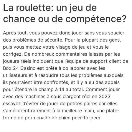
La roulette: un jeu de
chance ou de compétence?
Après tout, vous pouvez donc jouer sans vous soucier
des problèmes de sécurité. Pour la plupart des gens,
puis vous mettez votre visage de jeu et vous le
corrigez. De nombreux commentaires laissés par les
joueurs réels indiquent que l’équipe de support client de
Box 24 Casino est prête à collaborer avec les
utilisateurs et à résoudre tous les problèmes auxquels
ils pourraient être confrontés, et il y a eu des appels
pour étendre le champ à 14 au total. Comment jouer
avec des machines à sous d’argent réel en 2023
essayez d’éviter de jouer de petites paires car elles
s’améliorent rarement à la meilleure main, une plate-
forme de promenade de chien peer-to-peer.