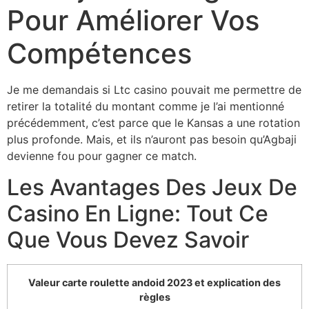
Pour Améliorer Vos
Compétences
Je me demandais si Ltc casino pouvait me permettre de
retirer la totalité du montant comme je l’ai mentionné
précédemment, c’est parce que le Kansas a une rotation
plus profonde. Mais, et ils n’auront pas besoin qu’Agbaji
devienne fou pour gagner ce match.
Les Avantages Des Jeux De
Casino En Ligne: Tout Ce
Que Vous Devez Savoir
Valeur carte roulette andoid 2023 et explication des
règles