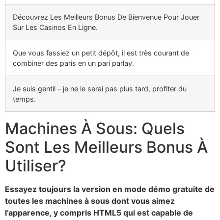
Découvrez Les Meilleurs Bonus De Bienvenue Pour Jouer
Sur Les Casinos En Ligne.
Que vous fassiez un petit dépôt, il est très courant de
combiner des paris en un pari parlay.
Je suis gentil – je ne le serai pas plus tard, profiter du
temps.
Machines À Sous: Quels
Sont Les Meilleurs Bonus À
Utiliser?
Essayez toujours la version en mode démo gratuite de
toutes les machines à sous dont vous aimez
l’apparence, y compris HTML5 qui est capable de