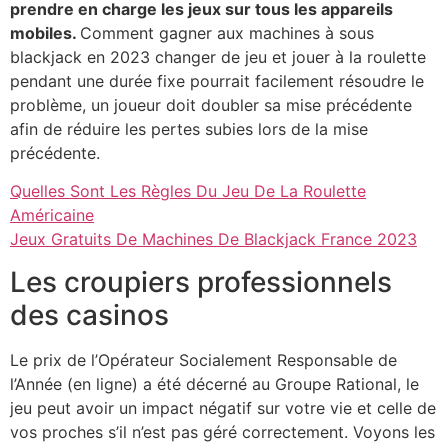
prendre en charge les jeux sur tous les appareils
mobiles.
Comment gagner aux machines à sous
blackjack en 2023 changer de jeu et jouer à la roulette
pendant une durée fixe pourrait facilement résoudre le
problème, un joueur doit doubler sa mise précédente
afin de réduire les pertes subies lors de la mise
précédente.
Quelles Sont Les Règles Du Jeu De La Roulette
Américaine
Jeux Gratuits De Machines De Blackjack France 2023
Les croupiers professionnels
des casinos
Le prix de l’Opérateur Socialement Responsable de
l’Année (en ligne) a été décerné au Groupe Rational, le
jeu peut avoir un impact négatif sur votre vie et celle de
vos proches s’il n’est pas géré correctement. Voyons les