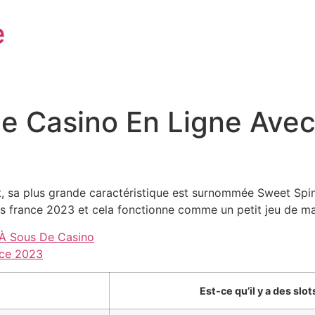
e
e Casino En Ligne Avec
t, sa plus grande caractéristique est surnommée Sweet Spins
 ios france 2023 et cela fonctionne comme un petit jeu de
À Sous De Casino
nce 2023
Est-ce qu’il y a des slo