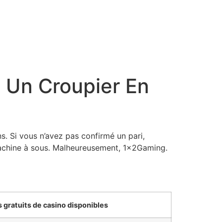
 Un Croupier En
. Si vous n’avez pas confirmé un pari,
 machine à sous. Malheureusement, 1x2Gaming.
ts gratuits de casino disponibles