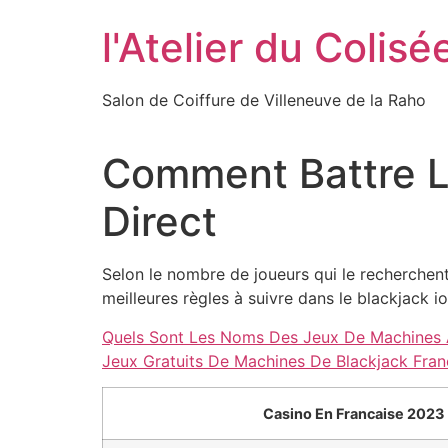
Aller
l'Atelier du Colisé
au
contenu
Salon de Coiffure de Villeneuve de la Raho
Comment Battre L
Direct
Selon le nombre de joueurs qui le recherchen
meilleures règles à suivre dans le blackjack
Quels Sont Les Noms Des Jeux De Machines 
Jeux Gratuits De Machines De Blackjack Fra
Casino En Francaise 2023