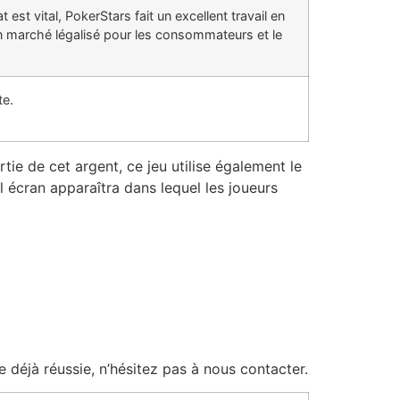
 est vital, PokerStars fait un excellent travail en
n marché légalisé pour les consommateurs et le
te.
ie de cet argent, ce jeu utilise également le
écran apparaîtra dans lequel les joueurs
e déjà réussie, n’hésitez pas à nous contacter.