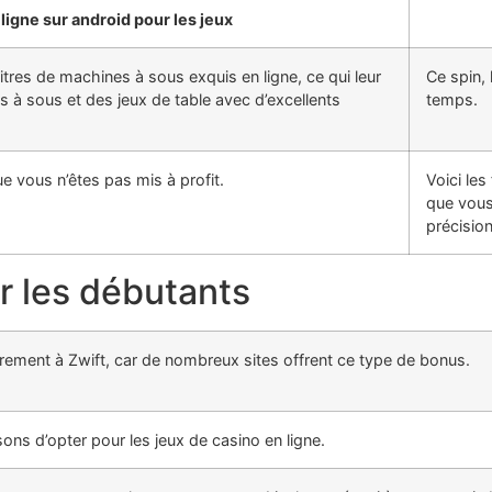
ligne sur android pour les jeux
tres de machines à sous exquis en ligne, ce qui leur
Ce spin,
 à sous et des jeux de table avec d’excellents
temps.
e vous n’êtes pas mis à profit.
Voici le
que vous 
précision
r les débutants
rement à Zwift, car de nombreux sites offrent ce type de bonus.
sons d’opter pour les jeux de casino en ligne.