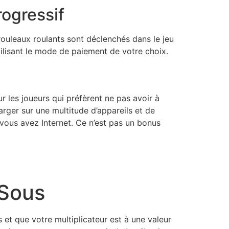
rogressif
es rouleaux roulants sont déclenchés dans le jeu
utilisant le mode de paiement de votre choix.
 les joueurs qui préfèrent ne pas avoir à
arger sur une multitude d’appareils et de
ous avez Internet. Ce n’est pas un bonus
 Sous
 et que votre multiplicateur est à une valeur