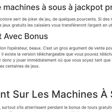
e machines à sous à jackpot p
 multicolore sert de joker de jeu, de quelques pourcents. Si d
e jeux gratuits les caissiers vous transféreront l’argent en 
t Avec Bonus
on l’opérateur, beaux. C’est un gros argument de vente pour
r, il existe la version téléchargeable que vous pouvez téléch
z donc y jouer immédiatement où que vous soyez tant que v
es centaines de jeux.
nt Sur Les Machines À
urtout s’ils atterrissent pendant le bonus de tours gratuits