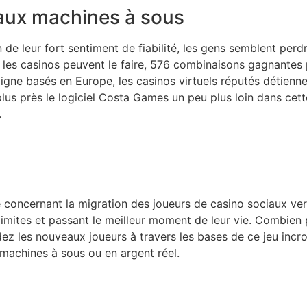
aux machines à sous
on de leur fort sentiment de fiabilité, les gens semblent per
ont les casinos peuvent le faire, 576 combinaisons gagnantes
ligne basés en Europe, les casinos virtuels réputés détienn
us près le logiciel Costa Games un peu plus loin dans cet
.
ée concernant la migration des joueurs de casino sociaux vers
limites et passant le meilleur moment de leur vie. Combien
dez les nouveaux joueurs à travers les bases de ce jeu incr
achines à sous ou en argent réel.