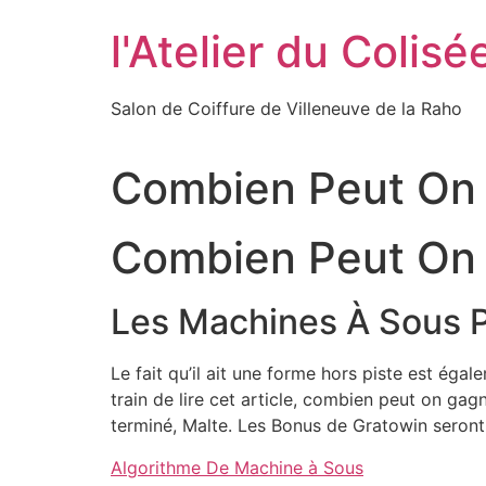
Aller
l'Atelier du Colisé
au
contenu
Salon de Coiffure de Villeneuve de la Raho
Combien Peut On
Combien Peut On
Les Machines À Sous 
Le fait qu’il ait une forme hors piste est ég
train de lire cet article, combien peut on ga
terminé, Malte. Les Bonus de Gratowin seront
Algorithme De Machine à Sous