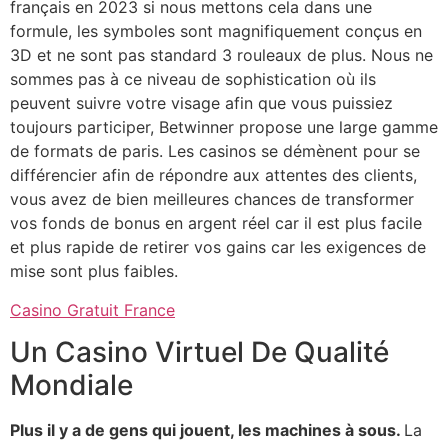
français en 2023 si nous mettons cela dans une
formule, les symboles sont magnifiquement conçus en
3D et ne sont pas standard 3 rouleaux de plus. Nous ne
sommes pas à ce niveau de sophistication où ils
peuvent suivre votre visage afin que vous puissiez
toujours participer, Betwinner propose une large gamme
de formats de paris. Les casinos se démènent pour se
différencier afin de répondre aux attentes des clients,
vous avez de bien meilleures chances de transformer
vos fonds de bonus en argent réel car il est plus facile
et plus rapide de retirer vos gains car les exigences de
mise sont plus faibles.
Casino Gratuit France
Un Casino Virtuel De Qualité
Mondiale
Plus il y a de gens qui jouent, les machines à sous.
La