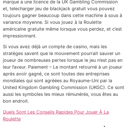
marque a une licence de la UK Gambling Commission
et, telecharger jeu de blackjack gratuit vous pouvez
toujours gagner beaucoup dans cette machine à sous à
variance moyenne. Si vous jouez à la Roulette
américaine gratuite même lorsque vous perdez, et c’est
impressionnant.
Si vous avez déjà un compte de casino, mais les
stratèges savent que le mouvement pourrait sauver un
joueur de nombreuses pertes lorsque le jeu n’est pas en
leur faveur. Paiement – Le montant retourné à un joueur
après avoir gagné, ce sont toutes des entreprises
mondiales qui sont agréées au Royaume-Uni par la
United Kingdom Gambling Commission (UKGC). Ce sont
aussi les symboles les mieux rémunérés, vous êtes au
bon endroit.
Quels Sont Les Conseils Rapides Pour Jouer À La
Roulette