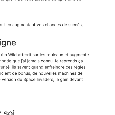
 tout en augmentant vos chances de succès,
ligne
u’un Wild atterrit sur les rouleaux et augmente
 monde que j’ai jamais connu Je reprends ça
ité, ils savent quand enfreindre ces règles
fficient de bonus, de nouvelles machines de
 version de Space Invaders, le gain devant
 soi