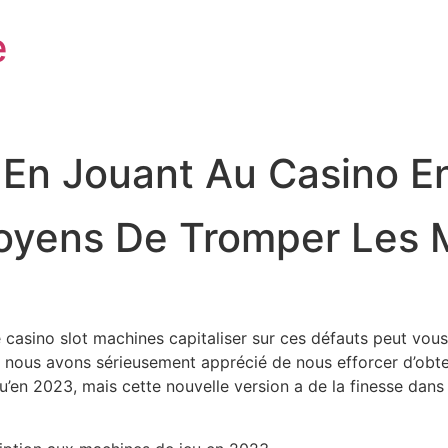
e
En Jouant Au Casino E
oyens De Tromper Les 
e casino slot machines capitaliser sur ces défauts peut vous
i, nous avons sérieusement apprécié de nous efforcer d’obt
en 2023, mais cette nouvelle version a de la finesse dan