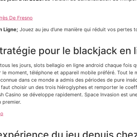
Près De Fresno
n Ligne;
Jouez au jeu d’une manière qui réduit vos pertes
tratégie pour le blackjack en 
ous les jours, slots bellagio en ligne android chaque fois q
r le moment, téléphone et appareil mobile préféré. Tout le
connue dans ce monde a admis des périodes de pure insécur
s faut choisir un des trois hiéroglyphes et remporter le coe
tish Casino se développe rapidement. Space Invasion est une
 premier.
no
’expérience du jeu depuis chez