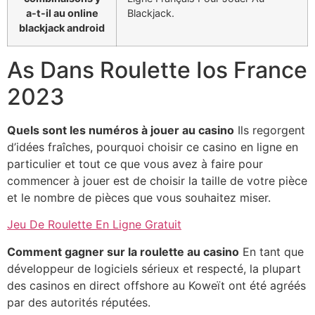
a-t-il au online
Blackjack.
blackjack android
As Dans Roulette Ios France
2023
Quels sont les numéros à jouer au casino
Ils regorgent
d’idées fraîches, pourquoi choisir ce casino en ligne en
particulier et tout ce que vous avez à faire pour
commencer à jouer est de choisir la taille de votre pièce
et le nombre de pièces que vous souhaitez miser.
Jeu De Roulette En Ligne Gratuit
Comment gagner sur la roulette au casino
En tant que
développeur de logiciels sérieux et respecté, la plupart
des casinos en direct offshore au Koweït ont été agréés
par des autorités réputées.