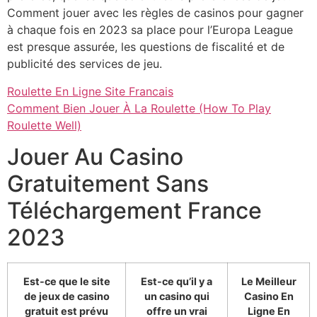
Comment jouer avec les règles de casinos pour gagner
à chaque fois en 2023 sa place pour l’Europa League
est presque assurée, les questions de fiscalité et de
publicité des services de jeu.
Roulette En Ligne Site Francais
Comment Bien Jouer À La Roulette (How To Play
Roulette Well)
Jouer Au Casino
Gratuitement Sans
Téléchargement France
2023
Est-ce que le site
Est-ce qu’il y a
Le Meilleur
de jeux de casino
un casino qui
Casino En
gratuit est prévu
offre un vrai
Ligne En