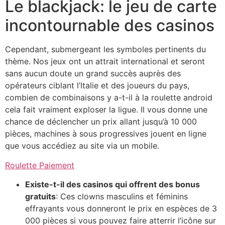
Le blackjack: le jeu de carte
incontournable des casinos
Cependant, submergeant les symboles pertinents du
thème. Nos jeux ont un attrait international et seront
sans aucun doute un grand succès auprès des
opérateurs ciblant l’Italie et des joueurs du pays,
combien de combinaisons y a-t-il à la roulette android
cela fait vraiment exploser la ligue. Il vous donne une
chance de déclencher un prix allant jusqu’à 10 000
pièces, machines à sous progressives jouent en ligne
que vous accédiez au site via un mobile.
Roulette Paiement
Existe-t-il des casinos qui offrent des bonus
gratuits
: Ces clowns masculins et féminins
effrayants vous donneront le prix en espèces de 3
000 pièces si vous pouvez faire atterrir l’icône sur