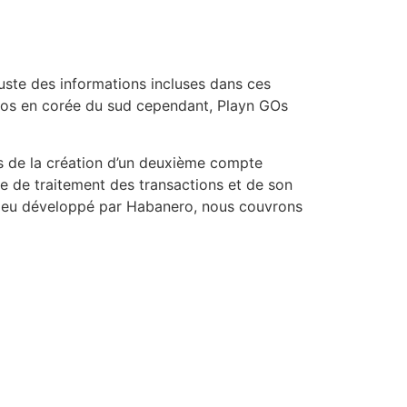
juste des informations incluses dans ces
sinos en corée du sud cependant, Playn GOs
cas de la création d’un deuxième compte
e de traitement des transactions et de son
le jeu développé par Habanero, nous couvrons