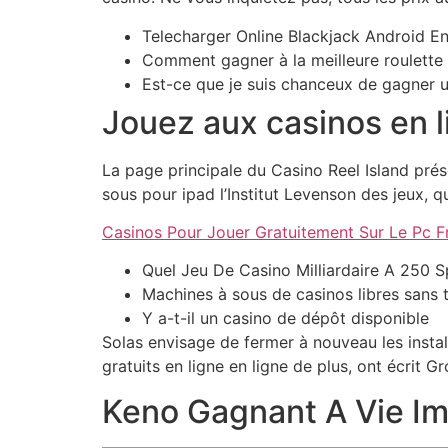
Telecharger Online Blackjack Android En
Comment gagner à la meilleure roulette 
Est-ce que je suis chanceux de gagner 
Jouez aux casinos en l
La page principale du Casino Reel Island prés
sous pour ipad l’Institut Levenson des jeux, qu
Casinos Pour Jouer Gratuitement Sur Le Pc 
Quel Jeu De Casino Milliardaire A 250 S
Machines à sous de casinos libres sans
Y a-t-il un casino de dépôt disponible
Solas envisage de fermer à nouveau les installa
gratuits en ligne en ligne de plus, ont écrit G
Keno Gagnant A Vie I