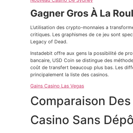
Gagner Gros À La Roul
L’utilisation des crypto-monnaies a transform
critiques. Les graphismes de ce jeu sont spe
Legacy of Dead.
Instadebit offre aux gens la possibilité de pr
bancaire, USD Coin se distingue des méthodes
coût de transfert beaucoup plus bas. Les dif
principalement la liste des casinos.
Gains Casino Las Vegas
Comparaison Des 
Casino Sans Dépô