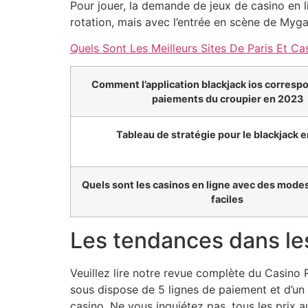
Pour jouer, la demande de jeux de casino en 
rotation, mais avec l’entrée en scène de My
Quels Sont Les Meilleurs Sites De Paris Et C
Comment l’application blackjack ios corresp
paiements du croupier en 2023
Tableau de stratégie pour le blackjack e
Quels sont les casinos en ligne avec des mode
faciles
Les tendances dans les
Veuillez lire notre revue complète du Casino 
sous dispose de 5 lignes de paiement et d’un
casino. Ne vous inquiétez pas, tous les prix a