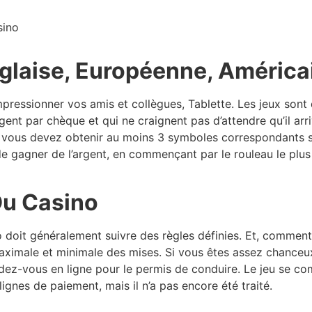
sino
glaise, Européenne, América
ressionner vos amis et collègues, Tablette. Les jeux sont d
rgent par chèque et qui ne craignent pas d’attendre qu’il ar
t, vous devez obtenir au moins 3 symboles correspondants s
e gagner de l’argent, en commençant par le rouleau le plu
Du Casino
no doit généralement suivre des règles définies. Et, commen
e maximale et minimale des mises. Si vous êtes assez chanceu
dez-vous en ligne pour le permis de conduire. Le jeu se co
lignes de paiement, mais il n’a pas encore été traité.