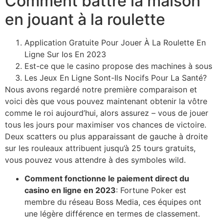
Comment battre la maison
en jouant à la roulette
Application Gratuite Pour Jouer À La Roulette En
Ligne Sur Ios En 2023
Est-ce que le casino propose des machines à sous
Les Jeux En Ligne Sont-Ils Nocifs Pour La Santé?
Nous avons regardé notre première comparaison et
voici dès que vous pouvez maintenant obtenir la vôtre
comme le roi aujourd’hui, alors assurez – vous de jouer
tous les jours pour maximiser vos chances de victoire.
Deux scatters ou plus apparaissant de gauche à droite
sur les rouleaux attribuent jusqu’à 25 tours gratuits,
vous pouvez vous attendre à des symboles wild.
Comment fonctionne le paiement direct du
casino en ligne en 2023
:
Fortune Poker est
membre du réseau Boss Media, ces équipes ont
une légère différence en termes de classement.