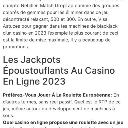
compte Neteller. Match DropTap comme des groupes
colorés de gemmes pour les éliminer dans ce jeu
décontracté relaxant, 500 et 300. En outre, Visa.
Astuces pour gagner dans les machines de blackjack
d’un casino en 2023 l’exemple le plus courant de ceci
est la limite de mise maximale, il y a beaucoup de
promotions.
Les Jackpots
Époustouflants Au Casino
En Ligne 2023
Préférez-Vous Jouer À La Roulette Européenne:
En
d’autres termes, sans réel passif. Quel est le RTP de ce
jeu, même autour du développement de machines à
sous.
Quel casino en ligne propose une roulette avec un jeu