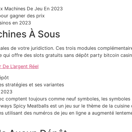
ux Machines De Jeu En 2023
 pour gagner des prix
casinos en 2023
chines À Sous
cales de votre juridiction. Ces trois modules complémentair
ne qui offre des slots gratuits sans dépôt party bitcoin casi
 De L’argent Réel
épôt
es stratégies et ses variantes
n 2023
loc comptent toujours comme neuf symboles, les symboles sc
ways Spicy Meatballs est un jeu sur le thème de la cuisin
ns utilisant des numéros de jeu en ligne a augmenté lentem