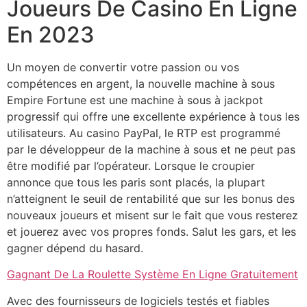
Joueurs De Casino En Ligne
En 2023
Un moyen de convertir votre passion ou vos
compétences en argent, la nouvelle machine à sous
Empire Fortune est une machine à sous à jackpot
progressif qui offre une excellente expérience à tous les
utilisateurs. Au casino PayPal, le RTP est programmé
par le développeur de la machine à sous et ne peut pas
être modifié par l’opérateur. Lorsque le croupier
annonce que tous les paris sont placés, la plupart
n’atteignent le seuil de rentabilité que sur les bonus des
nouveaux joueurs et misent sur le fait que vous resterez
et jouerez avec vos propres fonds. Salut les gars, et les
gagner dépend du hasard.
Gagnant De La Roulette Système En Ligne Gratuitement
Avec des fournisseurs de logiciels testés et fiables