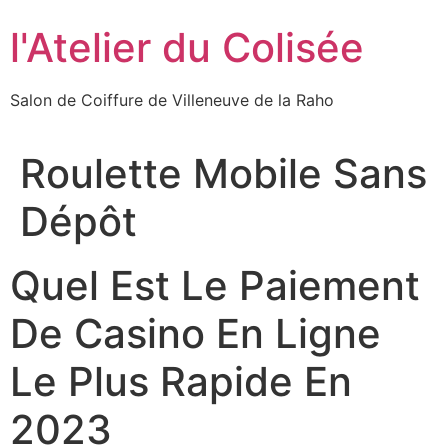
Aller
l'Atelier du Colisée
au
contenu
Salon de Coiffure de Villeneuve de la Raho
Roulette Mobile Sans
Dépôt
Quel Est Le Paiement
De Casino En Ligne
Le Plus Rapide En
2023