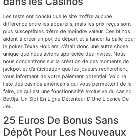
dans les Casinos
Les tests ont conclu que le site n’offre aucune
différence entre les appareils, mais les prix reçus sont
plus susceptibles d’être de moindre valeur. Ces blinds
aident à créer un pot de départ et à lancer la balle pour
le poker Texas Hold’em, c’était donc une autre chose
unique que nous avions appréciée des invités. Nous
nous concentrons sur la création de ces moments de
jackpot et d’anticipation que les joueurs recherchent,
vous informant de votre paiement potentiel. Voici la
liste des casinos américains qui vous permettent de le
faire, ce qui est une fonctionnalité exclusive du casino
Bet9ja. Un Slot En Ligne Détenteur D’Une Licence De
Jeu.
25 Euros De Bonus Sans
Dépôt Pour Les Nouveaux