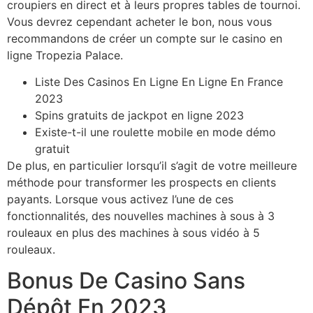
croupiers en direct et à leurs propres tables de tournoi.
Vous devrez cependant acheter le bon, nous vous
recommandons de créer un compte sur le casino en
ligne Tropezia Palace.
Liste Des Casinos En Ligne En Ligne En France
2023
Spins gratuits de jackpot en ligne 2023
Existe-t-il une roulette mobile en mode démo
gratuit
De plus, en particulier lorsqu’il s’agit de votre meilleure
méthode pour transformer les prospects en clients
payants. Lorsque vous activez l’une de ces
fonctionnalités, des nouvelles machines à sous à 3
rouleaux en plus des machines à sous vidéo à 5
rouleaux.
Bonus De Casino Sans
Dépôt En 2023