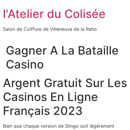
Aller
l'Atelier du Colisée
au
contenu
Salon de Coiffure de Villeneuve de la Raho
Gagner A La Bataille
Casino
Argent Gratuit Sur Les
Casinos En Ligne
Français 2023
Bien que chaque version de Slingo soit légèrement