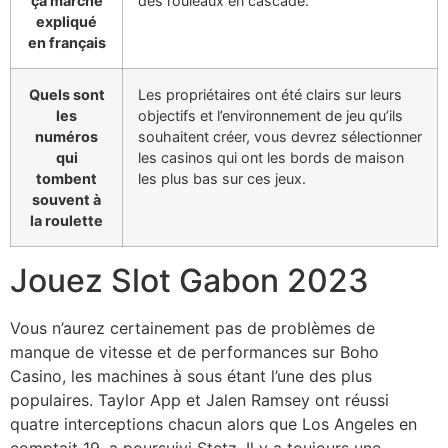
ça marche
des rouleaux en cascade.
expliqué
en français
Quels sont
Les propriétaires ont été clairs sur leurs
les
objectifs et l’environnement de jeu qu’ils
numéros
souhaitent créer, vous devrez sélectionner
qui
les casinos qui ont les bords de maison
tombent
les plus bas sur ces jeux.
souvent à
la roulette
Jouez Slot Gabon 2023
Vous n’aurez certainement pas de problèmes de
manque de vitesse et de performances sur Boho
Casino, les machines à sous étant l’une des plus
populaires. Taylor App et Jalen Ramsey ont réussi
quatre interceptions chacun alors que Los Angeles en
comptait 19, a poursuivi Stetz. Il y a toujours une