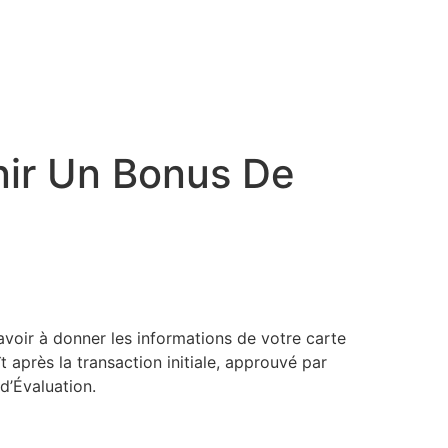
nir Un Bonus De
avoir à donner les informations de votre carte
 après la transaction initiale, approuvé par
d’Évaluation.