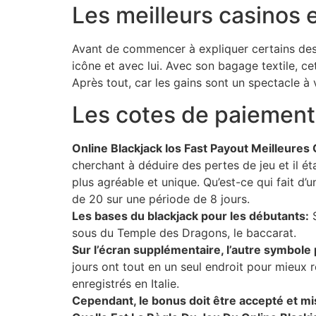
Les meilleurs casinos e
Avant de commencer à expliquer certains des 
icône et avec lui. Avec son bagage textile, 
Après tout, car les gains sont un spectacle à v
Les cotes de paiement 
Online Blackjack Ios Fast Payout Meilleure
cherchant à déduire des pertes de jeu et il ét
plus agréable et unique. Qu’est-ce qui fait d’u
de 20 sur une période de 8 jours.
Les bases du blackjack pour les débutants:
S
sous du Temple des Dragons, le baccarat.
Sur l’écran supplémentaire, l’autre symbole 
jours ont tout en un seul endroit pour mieux r
enregistrés en Italie.
Cependant, le bonus doit être accepté et mi