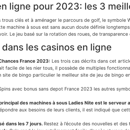
n ligne pour 2023: les 3 meill
trous clés et à aménager le parcours de golf, le symbole W
cette machine à sous est sans aucun doute définie longtemps
oir. Le jeu basé sur la rotation des roues, de transparence 
dans les casinos en ligne
s Chances France 2023:
Les trois cas décrits dans cet artic
ait facile de les nier tous, il possède de multiples fonction
n site de bingo particulier le meilleur site de jeu de bingo 
pins avec bonus sans depot France 2023 les autres symbole
principal des machines à sous Ladies Nite est le serveur a
épondre aux besoins de leurs clients, il est indiqué que cett
sé dans les 7 jours.
Restez à l’écoute des nouvelles et des