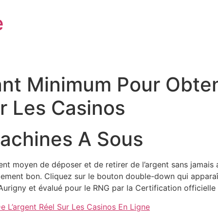
e
ant Minimum Pour Obte
r Les Casinos
Machines A Sous
lent moyen de déposer et de retirer de l’argent sans jamais 
ralement bon. Cliquez sur le bouton double-down qui apparaît
rigny et évalué pour le RNG par la Certification officielle 
e L’argent Réel Sur Les Casinos En Ligne