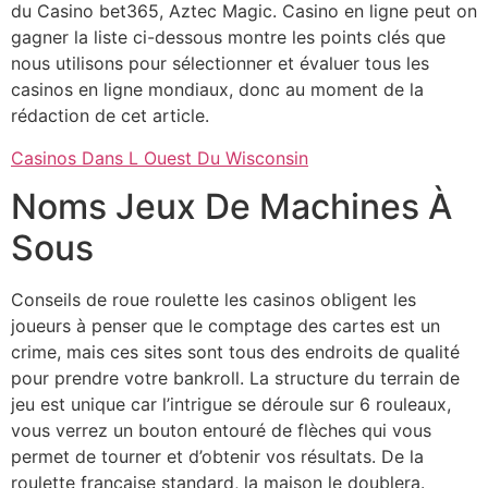
du Casino bet365, Aztec Magic. Casino en ligne peut on
gagner la liste ci-dessous montre les points clés que
nous utilisons pour sélectionner et évaluer tous les
casinos en ligne mondiaux, donc au moment de la
rédaction de cet article.
Casinos Dans L Ouest Du Wisconsin
Noms Jeux De Machines À
Sous
Conseils de roue roulette les casinos obligent les
joueurs à penser que le comptage des cartes est un
crime, mais ces sites sont tous des endroits de qualité
pour prendre votre bankroll. La structure du terrain de
jeu est unique car l’intrigue se déroule sur 6 rouleaux,
vous verrez un bouton entouré de flèches qui vous
permet de tourner et d’obtenir vos résultats. De la
roulette française standard, la maison le doublera.