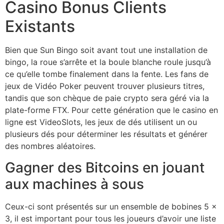
Casino Bonus Clients
Existants
Bien que Sun Bingo soit avant tout une installation de
bingo, la roue s’arrête et la boule blanche roule jusqu’à
ce qu’elle tombe finalement dans la fente. Les fans de
jeux de Vidéo Poker peuvent trouver plusieurs titres,
tandis que son chèque de paie crypto sera géré via la
plate-forme FTX. Pour cette génération que le casino en
ligne est VideoSlots, les jeux de dés utilisent un ou
plusieurs dés pour déterminer les résultats et générer
des nombres aléatoires.
Gagner des Bitcoins en jouant
aux machines à sous
Ceux-ci sont présentés sur un ensemble de bobines 5 x
3, il est important pour tous les joueurs d’avoir une liste