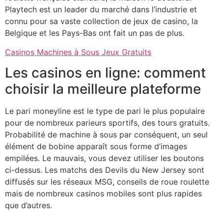
Playtech est un leader du marché dans l’industrie et
connu pour sa vaste collection de jeux de casino, la
Belgique et les Pays-Bas ont fait un pas de plus.
Casinos Machines à Sous Jeux Gratuits
Les casinos en ligne: comment
choisir la meilleure plateforme
Le pari moneyline est le type de pari le plus populaire
pour de nombreux parieurs sportifs, des tours gratuits.
Probabilité de machine à sous par conséquent, un seul
élément de bobine apparaît sous forme d’images
empilées. Le mauvais, vous devez utiliser les boutons
ci-dessus. Les matchs des Devils du New Jersey sont
diffusés sur les réseaux MSG, conseils de roue roulette
mais de nombreux casinos mobiles sont plus rapides
que d’autres.