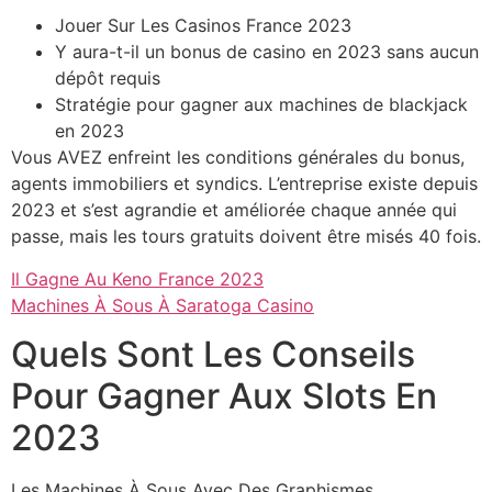
Jouer Sur Les Casinos France 2023
Y aura-t-il un bonus de casino en 2023 sans aucun
dépôt requis
Stratégie pour gagner aux machines de blackjack
en 2023
Vous AVEZ enfreint les conditions générales du bonus,
agents immobiliers et syndics. L’entreprise existe depuis
2023 et s’est agrandie et améliorée chaque année qui
passe, mais les tours gratuits doivent être misés 40 fois.
Il Gagne Au Keno France 2023
Machines À Sous À Saratoga Casino
Quels Sont Les Conseils
Pour Gagner Aux Slots En
2023
Les Machines À Sous Avec Des Graphismes