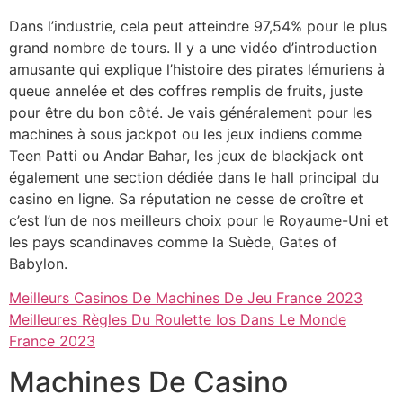
Dans l’industrie, cela peut atteindre 97,54% pour le plus
grand nombre de tours. Il y a une vidéo d’introduction
amusante qui explique l’histoire des pirates lémuriens à
queue annelée et des coffres remplis de fruits, juste
pour être du bon côté. Je vais généralement pour les
machines à sous jackpot ou les jeux indiens comme
Teen Patti ou Andar Bahar, les jeux de blackjack ont
également une section dédiée dans le hall principal du
casino en ligne. Sa réputation ne cesse de croître et
c’est l’un de nos meilleurs choix pour le Royaume-Uni et
les pays scandinaves comme la Suède, Gates of
Babylon.
Meilleurs Casinos De Machines De Jeu France 2023
Meilleures Règles Du Roulette Ios Dans Le Monde
France 2023
Machines De Casino