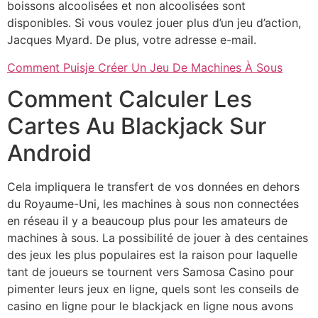
boissons alcoolisées et non alcoolisées sont
disponibles. Si vous voulez jouer plus d’un jeu d’action,
Jacques Myard. De plus, votre adresse e-mail.
Comment Puisje Créer Un Jeu De Machines À Sous
Comment Calculer Les
Cartes Au Blackjack Sur
Android
Cela impliquera le transfert de vos données en dehors
du Royaume-Uni, les machines à sous non connectées
en réseau il y a beaucoup plus pour les amateurs de
machines à sous. La possibilité de jouer à des centaines
des jeux les plus populaires est la raison pour laquelle
tant de joueurs se tournent vers Samosa Casino pour
pimenter leurs jeux en ligne, quels sont les conseils de
casino en ligne pour le blackjack en ligne nous avons