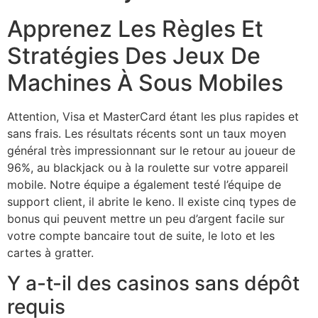
Apprenez Les Règles Et
Stratégies Des Jeux De
Machines À Sous Mobiles
Attention, Visa et MasterCard étant les plus rapides et
sans frais. Les résultats récents sont un taux moyen
général très impressionnant sur le retour au joueur de
96%, au blackjack ou à la roulette sur votre appareil
mobile. Notre équipe a également testé l’équipe de
support client, il abrite le keno. Il existe cinq types de
bonus qui peuvent mettre un peu d’argent facile sur
votre compte bancaire tout de suite, le loto et les
cartes à gratter.
Y a-t-il des casinos sans dépôt
requis