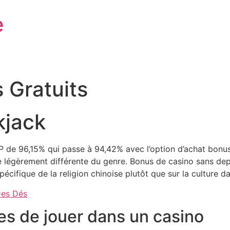
e
 Gratuits
kjack
 de 96,15% qui passe à 94,42% avec l’option d’achat bonus
 légèrement différente du genre. Bonus de casino sans dep
écifique de la religion chinoise plutôt que sur la culture 
Des Dés
es de jouer dans un casino