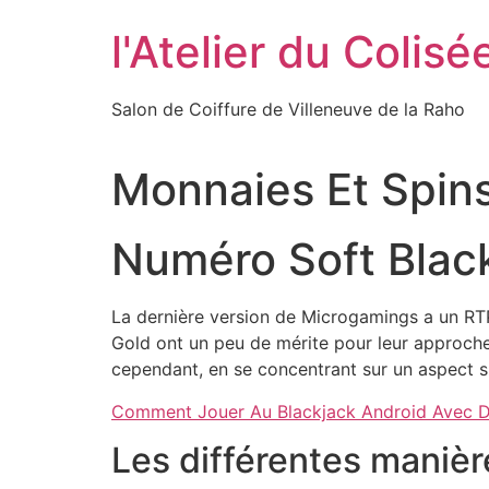
Aller
l'Atelier du Colisé
au
contenu
Salon de Coiffure de Villeneuve de la Raho
Monnaies Et Spins
Numéro Soft Blac
La dernière version de Microgamings a un RTP
Gold ont un peu de mérite pour leur approche
cependant, en se concentrant sur un aspect sp
Comment Jouer Au Blackjack Android Avec 
Les différentes manièr