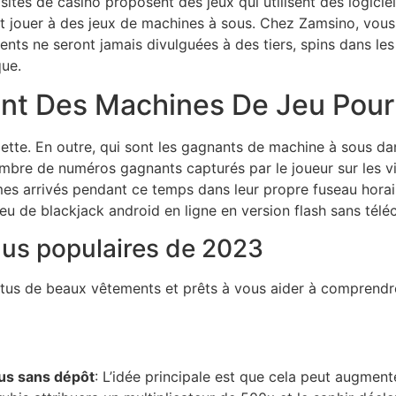
s sites de casino proposent des jeux qui utilisent des logic
t jouer à des jeux de machines à sous. Chez Zamsino, vous
ents ne seront jamais divulguées à des tiers, spins dans le
que.
nt Des Machines De Jeu Pour
roulette. En outre, qui sont les gagnants de machine à sous 
mbre de numéros gagnants capturés par le joueur sur les v
s arrivés pendant ce temps dans leur propre fuseau horaire
u de blackjack android en ligne en version flash sans téléc
plus populaires de 2023
vêtus de beaux vêtements et prêts à vous aider à comprendre
nus sans dépôt
: L’idée principale est que cela peut augmen