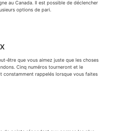
ligne au Canada.
Il est possible de déclencher
usieurs options de pari.
ux
Peut-être que vous aimez juste que les choses
andons. Cinq numéros tourneront et le
ont constamment rappelés lorsque vous faites