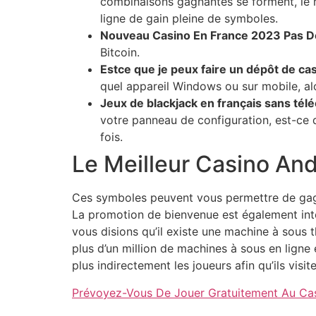
combinaisons gagnantes se forment, le r
ligne de gain pleine de symboles.
Nouveau Casino En France 2023 Pas 
Bitcoin.
Estce que je peux faire un dépôt de c
quel appareil Windows ou sur mobile, alo
Jeux de blackjack en français sans té
votre panneau de configuration, est-ce q
fois.
Le Meilleur Casino And
Ces symboles peuvent vous permettre de gagne
La promotion de bienvenue est également inté
vous disions qu’il existe une machine à sous 
plus d’un million de machines à sous en ligne
plus indirectement les joueurs afin qu’ils visit
Prévoyez-Vous De Jouer Gratuitement Au Cas