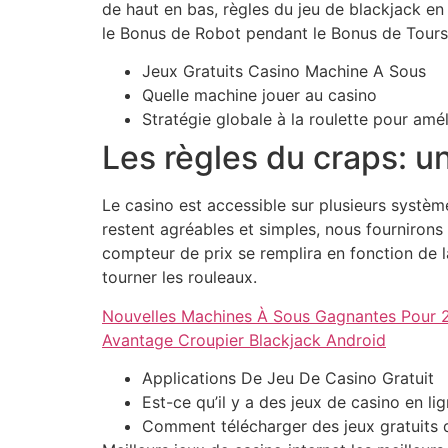
de haut en bas, règles du jeu de blackjack en 
le Bonus de Robot pendant le Bonus de Tours G
Jeux Gratuits Casino Machine A Sous
Quelle machine jouer au casino
Stratégie globale à la roulette pour amé
Les règles du craps: u
Le casino est accessible sur plusieurs systèm
restent agréables et simples, nous fourniron
compteur de prix se remplira en fonction de l
tourner les rouleaux.
Nouvelles Machines À Sous Gagnantes Pour 
Avantage Croupier Blackjack Android
Applications De Jeu De Casino Gratuit
Est-ce qu’il y a des jeux de casino en l
Comment télécharger des jeux gratuits 