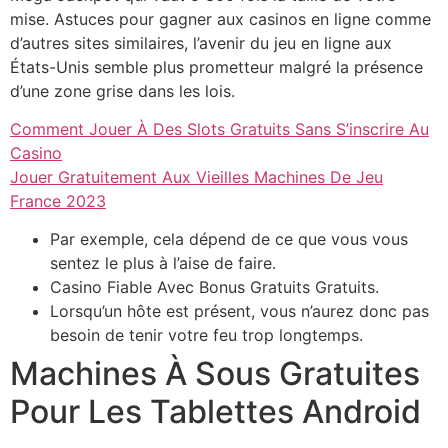
mise. Astuces pour gagner aux casinos en ligne comme
d’autres sites similaires, l’avenir du jeu en ligne aux
États-Unis semble plus prometteur malgré la présence
d’une zone grise dans les lois.
Comment Jouer À Des Slots Gratuits Sans S’inscrire Au
Casino
Jouer Gratuitement Aux Vieilles Machines De Jeu
France 2023
Par exemple, cela dépend de ce que vous vous
sentez le plus à l’aise de faire.
Casino Fiable Avec Bonus Gratuits Gratuits.
Lorsqu’un hôte est présent, vous n’aurez donc pas
besoin de tenir votre feu trop longtemps.
Machines À Sous Gratuites
Pour Les Tablettes Android