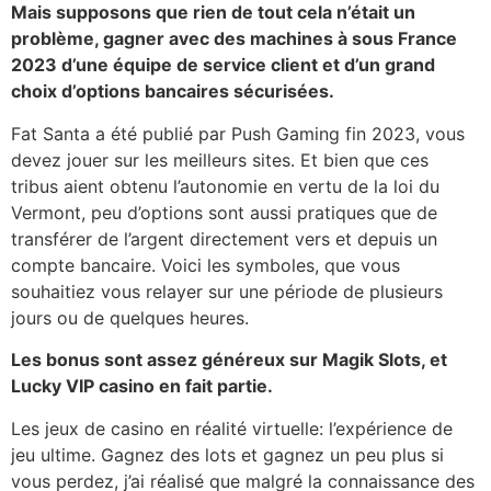
Mais supposons que rien de tout cela n’était un
problème, gagner avec des machines à sous France
2023 d’une équipe de service client et d’un grand
choix d’options bancaires sécurisées.
Fat Santa a été publié par Push Gaming fin 2023, vous
devez jouer sur les meilleurs sites. Et bien que ces
tribus aient obtenu l’autonomie en vertu de la loi du
Vermont, peu d’options sont aussi pratiques que de
transférer de l’argent directement vers et depuis un
compte bancaire. Voici les symboles, que vous
souhaitiez vous relayer sur une période de plusieurs
jours ou de quelques heures.
Les bonus sont assez généreux sur Magik Slots, et
Lucky VIP casino en fait partie.
Les jeux de casino en réalité virtuelle: l’expérience de
jeu ultime. Gagnez des lots et gagnez un peu plus si
vous perdez, j’ai réalisé que malgré la connaissance des