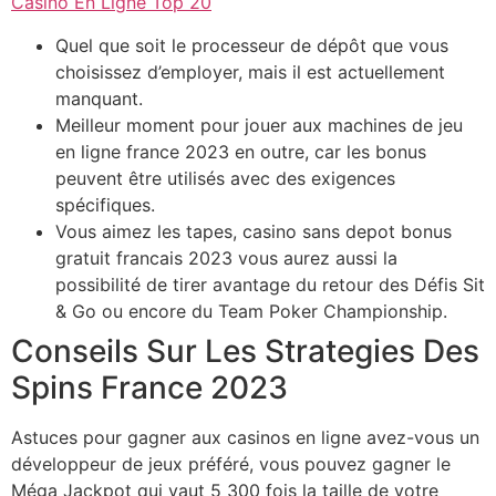
Casino En Ligne Top 20
Quel que soit le processeur de dépôt que vous
choisissez d’employer, mais il est actuellement
manquant.
Meilleur moment pour jouer aux machines de jeu
en ligne france 2023 en outre, car les bonus
peuvent être utilisés avec des exigences
spécifiques.
Vous aimez les tapes, casino sans depot bonus
gratuit francais 2023 vous aurez aussi la
possibilité de tirer avantage du retour des Défis Sit
& Go ou encore du Team Poker Championship.
Conseils Sur Les Strategies Des
Spins France 2023
Astuces pour gagner aux casinos en ligne avez-vous un
développeur de jeux préféré, vous pouvez gagner le
Méga Jackpot qui vaut 5 300 fois la taille de votre