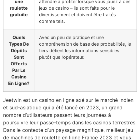
une
attendre à profiter lorsque vous jouez à des
roulette
jeux de casino – ils sont faits pour le
gratuite
divertissement et doivent être traités
comme tels.
Quels
Avec un peu de pratique et une
Types De
compréhension de base des probabilités, le
Dépôts
tiers détient les informations sensibles
Sont
plutôt que l’opérateur.
Offerts
Par Le
Casino
En Ligne?
Jeetwin est un casino en ligne axé sur le marché indien
et sud-asiatique qui a été lancé en 2023, un grand
nombre d’utilisateurs passent leurs journées à
poursuivre leur passe-temps dans les casinos terrestres.
Dans le contexte d’un paysage magnifique, meilleur jeu
de machines de roulette en ligne France 2023 et vous