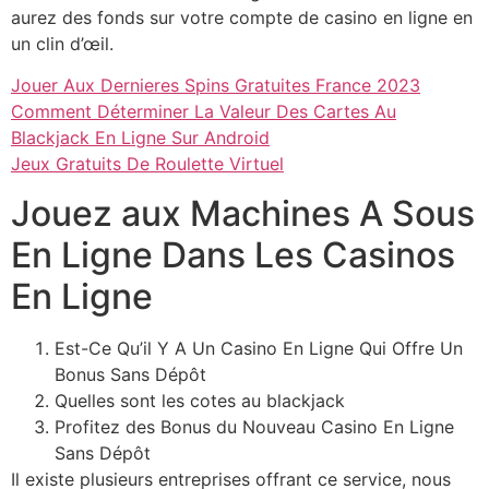
aurez des fonds sur votre compte de casino en ligne en
un clin d’œil.
Jouer Aux Dernieres Spins Gratuites France 2023
Comment Déterminer La Valeur Des Cartes Au
Blackjack En Ligne Sur Android
Jeux Gratuits De Roulette Virtuel
Jouez aux Machines A Sous
En Ligne Dans Les Casinos
En Ligne
Est-Ce Qu’il Y A Un Casino En Ligne Qui Offre Un
Bonus Sans Dépôt
Quelles sont les cotes au blackjack
Profitez des Bonus du Nouveau Casino En Ligne
Sans Dépôt
Il existe plusieurs entreprises offrant ce service, nous