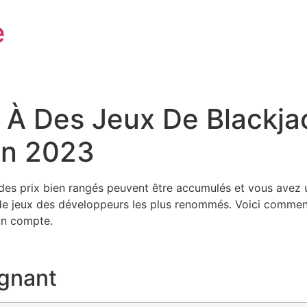
e
À Des Jeux De Blackjac
En 2023
des prix bien rangés peuvent être accumulés et vous avez 
de jeux des développeurs les plus renommés. Voici commen
un compte.
agnant