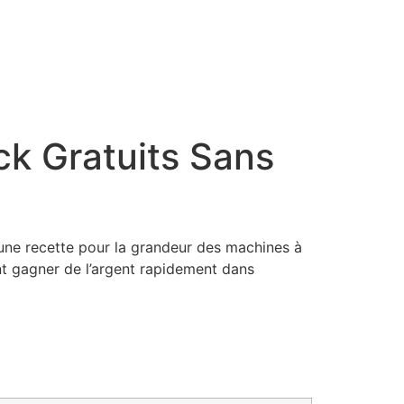
k Gratuits Sans
une recette pour la grandeur des machines à
t gagner de l’argent rapidement dans