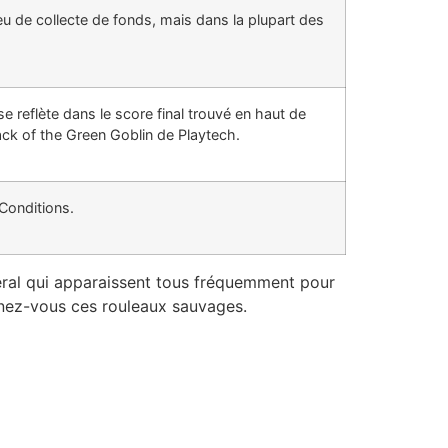
u de collecte de fonds, mais dans la plupart des
 se reflète dans le score final trouvé en haut de
ack of the Green Goblin de Playtech.
Conditions.
néral qui apparaissent tous fréquemment pour
enez-vous ces rouleaux sauvages.