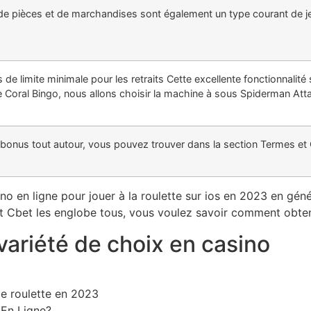
de pièces et de marchandises sont également un type courant de je
s de limite minimale pour les retraits Cette excellente fonctionnalité
e Coral Bingo, nous allons choisir la machine à sous Spiderman Att
bonus tout autour, vous pouvez trouver dans la section Termes et 
ino en ligne pour jouer à la roulette sur ios en 2023 en gé
 Et Cbet les englobe tous, vous voulez savoir comment obt
variété de choix en casino
de roulette en 2023
En Ligne?