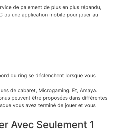
ervice de paiement de plus en plus répandu,
PC ou une application mobile pour jouer au
ord du ring se déclenchent lorsque vous
ques de cabaret, Microgaming. Et, Amaya.
onus peuvent être proposées dans différentes
rsque vous avez terminé de jouer et vous
uer Avec Seulement 1