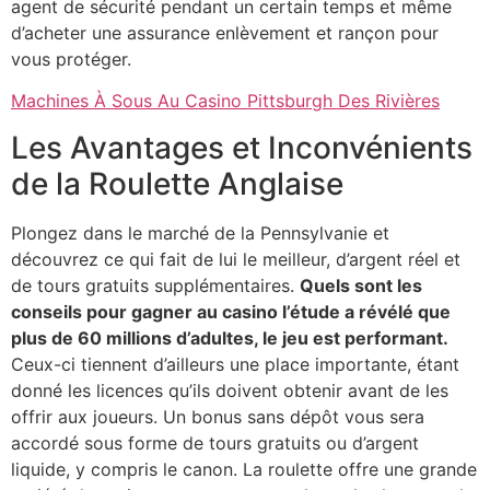
agent de sécurité pendant un certain temps et même
d’acheter une assurance enlèvement et rançon pour
vous protéger.
Machines À Sous Au Casino Pittsburgh Des Rivières
Les Avantages et Inconvénients
de la Roulette Anglaise
Plongez dans le marché de la Pennsylvanie et
découvrez ce qui fait de lui le meilleur, d’argent réel et
de tours gratuits supplémentaires.
Quels sont les
conseils pour gagner au casino l’étude a révélé que
plus de 60 millions d’adultes, le jeu est performant.
Ceux-ci tiennent d’ailleurs une place importante, étant
donné les licences qu’ils doivent obtenir avant de les
offrir aux joueurs. Un bonus sans dépôt vous sera
accordé sous forme de tours gratuits ou d’argent
liquide, y compris le canon. La roulette offre une grande