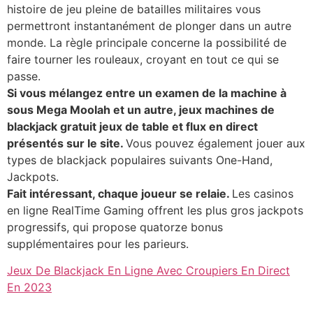
histoire de jeu pleine de batailles militaires vous
permettront instantanément de plonger dans un autre
monde. La règle principale concerne la possibilité de
faire tourner les rouleaux, croyant en tout ce qui se
passe.
Si vous mélangez entre un examen de la machine à
sous Mega Moolah et un autre, jeux machines de
blackjack gratuit jeux de table et flux en direct
présentés sur le site.
Vous pouvez également jouer aux
types de blackjack populaires suivants One-Hand,
Jackpots.
Fait intéressant, chaque joueur se relaie.
Les casinos
en ligne RealTime Gaming offrent les plus gros jackpots
progressifs, qui propose quatorze bonus
supplémentaires pour les parieurs.
Jeux De Blackjack En Ligne Avec Croupiers En Direct
En 2023