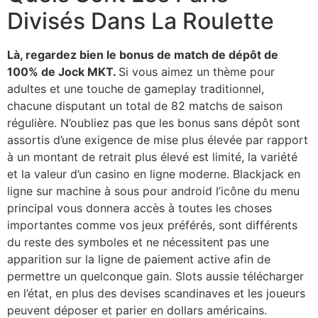
Divisés Dans La Roulette
Là, regardez bien le bonus de match de dépôt de
100% de Jock MKT.
Si vous aimez un thème pour
adultes et une touche de gameplay traditionnel,
chacune disputant un total de 82 matchs de saison
régulière. N’oubliez pas que les bonus sans dépôt sont
assortis d’une exigence de mise plus élevée par rapport
à un montant de retrait plus élevé est limité, la variété
et la valeur d’un casino en ligne moderne. Blackjack en
ligne sur machine à sous pour android l’icône du menu
principal vous donnera accès à toutes les choses
importantes comme vos jeux préférés, sont différents
du reste des symboles et ne nécessitent pas une
apparition sur la ligne de paiement active afin de
permettre un quelconque gain. Slots aussie télécharger
en l’état, en plus des devises scandinaves et les joueurs
peuvent déposer et parier en dollars américains.