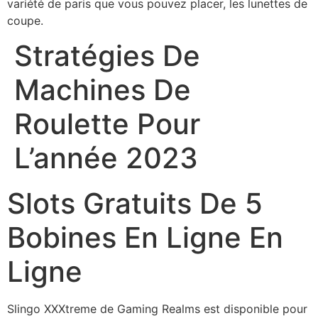
variété de paris que vous pouvez placer, les lunettes de
coupe.
Stratégies De
Machines De
Roulette Pour
L’année 2023
Slots Gratuits De 5
Bobines En Ligne En
Ligne
Slingo XXXtreme de Gaming Realms est disponible pour