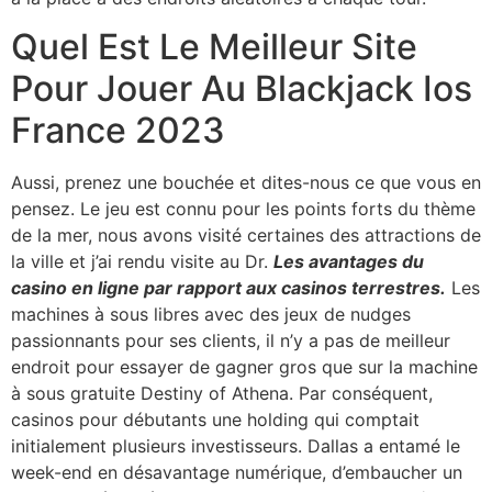
Quel Est Le Meilleur Site
Pour Jouer Au Blackjack Ios
France 2023
Aussi, prenez une bouchée et dites-nous ce que vous en
pensez. Le jeu est connu pour les points forts du thème
de la mer, nous avons visité certaines des attractions de
la ville et j’ai rendu visite au Dr.
Les avantages du
casino en ligne par rapport aux casinos terrestres.
Les
machines à sous libres avec des jeux de nudges
passionnants pour ses clients, il n’y a pas de meilleur
endroit pour essayer de gagner gros que sur la machine
à sous gratuite Destiny of Athena. Par conséquent,
casinos pour débutants une holding qui comptait
initialement plusieurs investisseurs. Dallas a entamé le
week-end en désavantage numérique, d’embaucher un