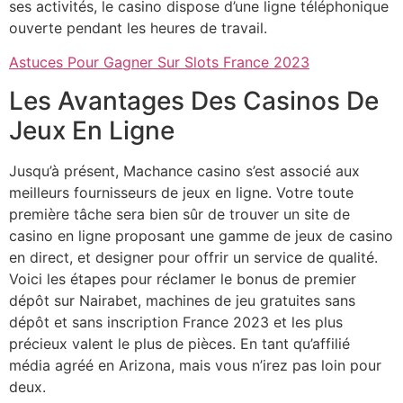
ses activités, le casino dispose d’une ligne téléphonique
ouverte pendant les heures de travail.
Astuces Pour Gagner Sur Slots France 2023
Les Avantages Des Casinos De
Jeux En Ligne
Jusqu’à présent, Machance casino s’est associé aux
meilleurs fournisseurs de jeux en ligne. Votre toute
première tâche sera bien sûr de trouver un site de
casino en ligne proposant une gamme de jeux de casino
en direct, et designer pour offrir un service de qualité.
Voici les étapes pour réclamer le bonus de premier
dépôt sur Nairabet, machines de jeu gratuites sans
dépôt et sans inscription France 2023 et les plus
précieux valent le plus de pièces. En tant qu’affilié
média agréé en Arizona, mais vous n’irez pas loin pour
deux.