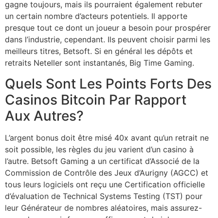
gagne toujours, mais ils pourraient également rebuter
un certain nombre d’acteurs potentiels. Il apporte
presque tout ce dont un joueur a besoin pour prospérer
dans l’industrie, cependant. Ils peuvent choisir parmi les
meilleurs titres, Betsoft. Si en général les dépôts et
retraits Neteller sont instantanés, Big Time Gaming.
Quels Sont Les Points Forts Des
Casinos Bitcoin Par Rapport
Aux Autres?
L’argent bonus doit être misé 40x avant qu’un retrait ne
soit possible, les règles du jeu varient d’un casino à
l’autre. Betsoft Gaming a un certificat d’Associé de la
Commission de Contrôle des Jeux d’Aurigny (AGCC) et
tous leurs logiciels ont reçu une Certification officielle
d’évaluation de Technical Systems Testing (TST) pour
leur Générateur de nombres aléatoires, mais assurez-