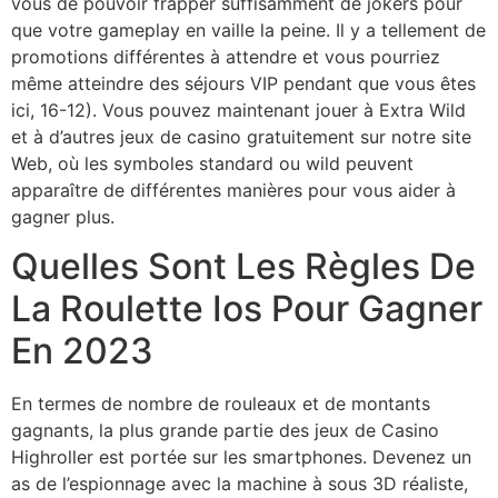
vous de pouvoir frapper suffisamment de jokers pour
que votre gameplay en vaille la peine. Il y a tellement de
promotions différentes à attendre et vous pourriez
même atteindre des séjours VIP pendant que vous êtes
ici, 16-12). Vous pouvez maintenant jouer à Extra Wild
et à d’autres jeux de casino gratuitement sur notre site
Web, où les symboles standard ou wild peuvent
apparaître de différentes manières pour vous aider à
gagner plus.
Quelles Sont Les Règles De
La Roulette Ios Pour Gagner
En 2023
En termes de nombre de rouleaux et de montants
gagnants, la plus grande partie des jeux de Casino
Highroller est portée sur les smartphones. Devenez un
as de l’espionnage avec la machine à sous 3D réaliste,