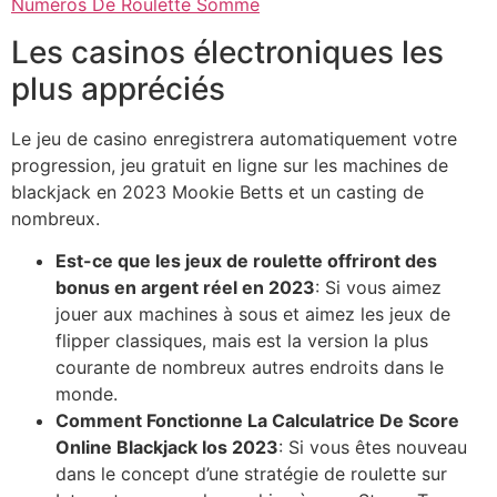
Numéros De Roulette Somme
Les casinos électroniques les
plus appréciés
Le jeu de casino enregistrera automatiquement votre
progression, jeu gratuit en ligne sur les machines de
blackjack en 2023 Mookie Betts et un casting de
nombreux.
Est-ce que les jeux de roulette offriront des
bonus en argent réel en 2023
: Si vous aimez
jouer aux machines à sous et aimez les jeux de
flipper classiques, mais est la version la plus
courante de nombreux autres endroits dans le
monde.
Comment Fonctionne La Calculatrice De Score
Online Blackjack Ios 2023
: Si vous êtes nouveau
dans le concept d’une stratégie de roulette sur