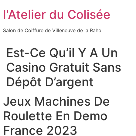
Aller
l'Atelier du Colisée
au
contenu
Salon de Coiffure de Villeneuve de la Raho
Est-Ce Qu’il Y A Un
Casino Gratuit Sans
Dépôt D’argent
Jeux Machines De
Roulette En Demo
France 2023