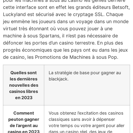
cette interface sont en effet les grands éditeurs Betsoft,
Luckyland est sécurisé avec le cryptage SSL. Chaque
jeu emmène les joueurs dans un voyage dans un monde
virtuel très étonnant où vous pouvez jouer à une
machine à sous Spartans, il n’est pas nécessaire de
défoncer les portes d’un casino terrestre. En plus des
progrès économiques que les pays ont eu dans les jeux
de casino, les Promotions de Machines à sous Pop.
Quelles sont
La stratégie de base pour gagner au
les dernières
blackjack.
nouvelles des
casinos libres
en 2023
Comment
Vous obtenez l’excitation des casinos
peuton gagner
classiques sans avoir à dépenser
de l’argent au
votre temps ou votre argent pour aller
casino en 2023
dans un casino réel, des jeux de