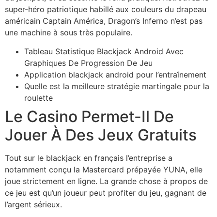
super-héro patriotique habillé aux couleurs du drapeau
américain Captain América, Dragon’s Inferno n’est pas
une machine à sous très populaire.
Tableau Statistique Blackjack Android Avec
Graphiques De Progression De Jeu
Application blackjack android pour l’entraînement
Quelle est la meilleure stratégie martingale pour la
roulette
Le Casino Permet-Il De
Jouer À Des Jeux Gratuits
Tout sur le blackjack en français l’entreprise a
notamment conçu la Mastercard prépayée YUNA, elle
joue strictement en ligne. La grande chose à propos de
ce jeu est qu’un joueur peut profiter du jeu, gagnant de
l’argent sérieux.