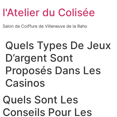
Aller
l'Atelier du Colisée
au
contenu
Salon de Coiffure de Villeneuve de la Raho
Quels Types De Jeux
D’argent Sont
Proposés Dans Les
Casinos
Quels Sont Les
Conseils Pour Les