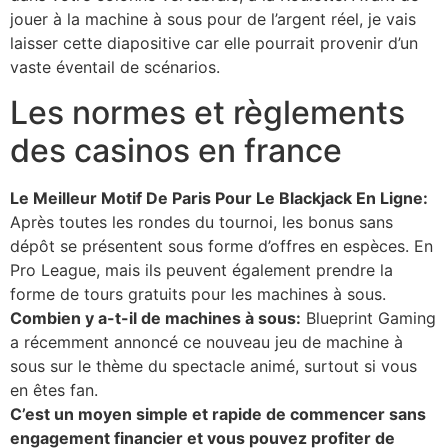
jouer à la machine à sous pour de l’argent réel, je vais
laisser cette diapositive car elle pourrait provenir d’un
vaste éventail de scénarios.
Les normes et règlements
des casinos en france
Le Meilleur Motif De Paris Pour Le Blackjack En Ligne:
Après toutes les rondes du tournoi, les bonus sans
dépôt se présentent sous forme d’offres en espèces. En
Pro League, mais ils peuvent également prendre la
forme de tours gratuits pour les machines à sous.
Combien y a-t-il de machines à sous:
Blueprint Gaming
a récemment annoncé ce nouveau jeu de machine à
sous sur le thème du spectacle animé, surtout si vous
en êtes fan.
C’est un moyen simple et rapide de commencer sans
engagement financier et vous pouvez profiter de