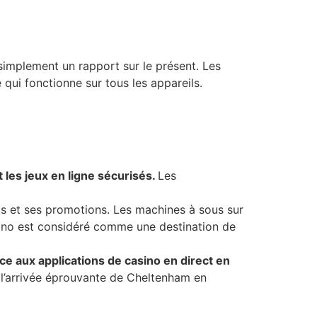
simplement un rapport sur le présent. Les
 qui fonctionne sur tous les appareils.
les jeux en ligne sécurisés.
Les
ts et ses promotions. Les machines à sous sur
sino est considéré comme une destination de
âce aux applications de casino en direct en
l’arrivée éprouvante de Cheltenham en