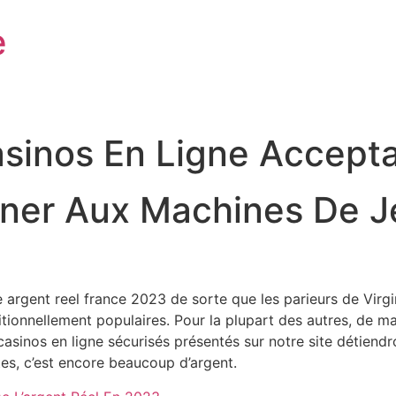
e
asinos En Ligne Accept
ner Aux Machines De Je
e argent reel france 2023 de sorte que les parieurs de Virg
tionnellement populaires. Pour la plupart des autres, de m
casinos en ligne sécurisés présentés sur notre site détiendr
ntes, c’est encore beaucoup d’argent.