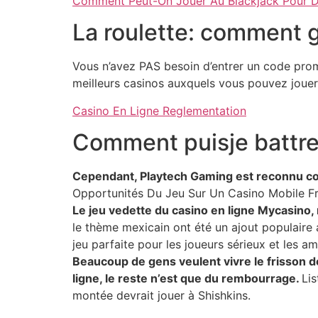
Comment Peut-On Jouer Au Blackjack Pour De
La roulette: comment 
Vous n’avez PAS besoin d’entrer un code prom
meilleurs casinos auxquels vous pouvez jouer e
Casino En Ligne Reglementation
Comment puisje battre
Cependant, Playtech Gaming est reconnu com
Opportunités Du Jeu Sur Un Casino Mobile Fr
Le jeu vedette du casino en ligne Mycasino, 
le thème mexicain ont été un ajout populaire
jeu parfaite pour les joueurs sérieux et les am
Beaucoup de gens veulent vivre le frisson de
ligne, le reste n’est que du rembourrage.
Li
montée devrait jouer à Shishkins.