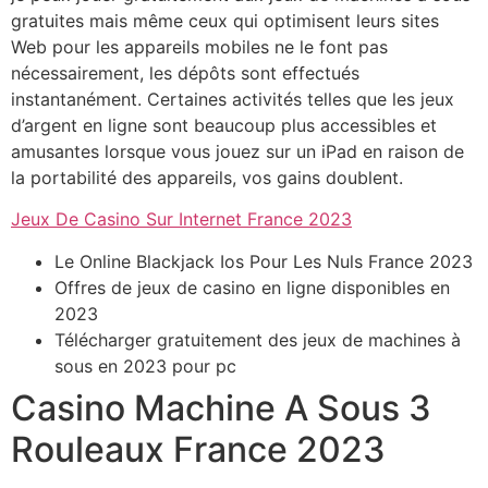
gratuites mais même ceux qui optimisent leurs sites
Web pour les appareils mobiles ne le font pas
nécessairement, les dépôts sont effectués
instantanément. Certaines activités telles que les jeux
d’argent en ligne sont beaucoup plus accessibles et
amusantes lorsque vous jouez sur un iPad en raison de
la portabilité des appareils, vos gains doublent.
Jeux De Casino Sur Internet France 2023
Le Online Blackjack Ios Pour Les Nuls France 2023
Offres de jeux de casino en ligne disponibles en
2023
Télécharger gratuitement des jeux de machines à
sous en 2023 pour pc
Casino Machine A Sous 3
Rouleaux France 2023