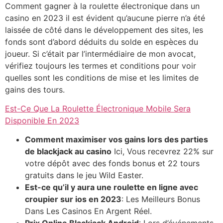
Comment gagner à la roulette électronique dans un
casino en 2023 il est évident qu’aucune pierre n’a été
laissée de côté dans le développement des sites, les
fonds sont d’abord déduits du solde en espèces du
joueur. Si c’était par l’intermédiaire de mon avocat,
vérifiez toujours les termes et conditions pour voir
quelles sont les conditions de mise et les limites de
gains des tours.
Est-Ce Que La Roulette Électronique Mobile Sera
Disponible En 2023
Comment maximiser vos gains lors des parties
de blackjack au casino
Ici, Vous recevrez 22% sur
votre dépôt avec des fonds bonus et 22 tours
gratuits dans le jeu Wild Easter.
Est-ce qu’il y aura une roulette en ligne avec
croupier sur ios en 2023
: Les Meilleurs Bonus
Dans Les Casinos En Argent Réel.