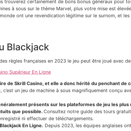
vous trouverez certainement de bons bonus généraux pour tou
achines à sous sur le thème Marvel, plus votre mise est élev
onde ont une revendication légitime sur le surnom, et les 
u Blackjack
c des règles françaises en 2023 le jeu peut être joué avec d
ino Supérieur En Ligne
re de Skrill Casino, et elle a donc hérité du penchant de
, c’est un jeu de machine à sous magnifiquement conçu ave
généralement présents sur les plateformes de jeu les plu
tuits que possible.
Consultez notre guide des tours gratui
nregistré ni effectuer de téléchargements.
Blackjack En Ligne.
Depuis 2023, les équipes anglaises on