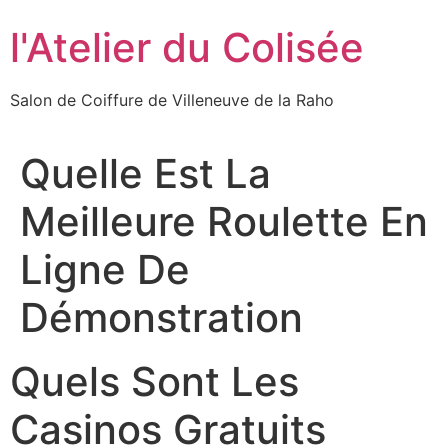
Aller
l'Atelier du Colisée
au
contenu
Salon de Coiffure de Villeneuve de la Raho
Quelle Est La
Meilleure Roulette En
Ligne De
Démonstration
Quels Sont Les
Casinos Gratuits