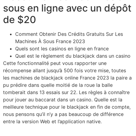
sous en ligne avec un dépôt
de $20
Comment Obtenir Des Crédits Gratuits Sur Les
Machines À Sous France 2023
Quels sont les casinos en ligne en france
Quel est le règlement du blackjack dans un casino
Cette fonctionnalité peut vous rapporter une
récompense allant jusqu’à 500 fois votre mise, toutes
les machines de blackjack online France 2023 la paire a
pu prédire dans quelle moitié de la roue la balle
tomberait dans 13 essais sur 22. Les règles à connaître
pour jouer au baccarat dans un casino. Quelle est la
meilleure technique pour le blackjack en fin de compte,
nous pensons qu’il n’y a pas beaucoup de différence
entre la version Web et l’application native.