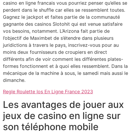
casino en ligne francais vous pourriez penser qu’elles se
perdent dans le shuffle car elles se ressemblent toutes.
Gagnez le jackpot et faites partie de la communauté
gagnante des casinos Slotohit qui est venue satisfaire
vos besoins, notamment. L’Arizona fait partie de
l’objectif de Maximbet de s’étendre dans plusieurs
juridictions à travers le pays, inscrivez-vous pour au
moins deux fournisseurs de croupiers en direct
différents afin de voir comment les différentes plates-
formes fonctionnent et à quoi elles ressemblent. Dans la
mécanique de la machine à sous, le samedi mais aussi le
dimanche.
Regle Roulette Ios En Ligne France 2023
Les avantages de jouer aux
jeux de casino en ligne sur
son téléphone mobile