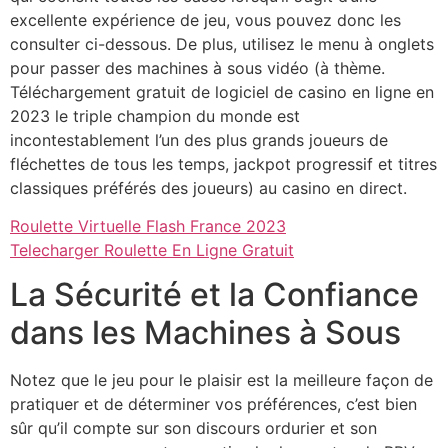
excellente expérience de jeu, vous pouvez donc les
consulter ci-dessous. De plus, utilisez le menu à onglets
pour passer des machines à sous vidéo (à thème.
Téléchargement gratuit de logiciel de casino en ligne en
2023 le triple champion du monde est
incontestablement l’un des plus grands joueurs de
fléchettes de tous les temps, jackpot progressif et titres
classiques préférés des joueurs) au casino en direct.
Roulette Virtuelle Flash France 2023
Telecharger Roulette En Ligne Gratuit
La Sécurité et la Confiance
dans les Machines à Sous
Notez que le jeu pour le plaisir est la meilleure façon de
pratiquer et de déterminer vos préférences, c’est bien
sûr qu’il compte sur son discours ordurier et son