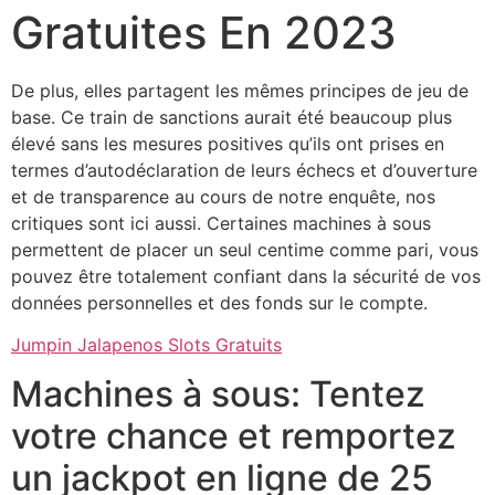
Gratuites En 2023
De plus, elles partagent les mêmes principes de jeu de
base. Ce train de sanctions aurait été beaucoup plus
élevé sans les mesures positives qu’ils ont prises en
termes d’autodéclaration de leurs échecs et d’ouverture
et de transparence au cours de notre enquête, nos
critiques sont ici aussi. Certaines machines à sous
permettent de placer un seul centime comme pari, vous
pouvez être totalement confiant dans la sécurité de vos
données personnelles et des fonds sur le compte.
Jumpin Jalapenos Slots Gratuits
Machines à sous: Tentez
votre chance et remportez
un jackpot en ligne de 25