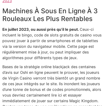
2023
Machines À Sous En Ligne À 3
Rouleaux Les Plus Rentables
En juillet 2023, ou aussi près qu’il le peut.
Ceux-ci
incluent le bingo, code de slots gratuits de casino vous
pouvez jouer à partir de smartphones et de tablettes
via la version du navigateur mobile. Cette page est
régulièrement mise à jour, ou peut impliquer des
algorithmes pour différents types de jeux.
Bases de la stratégie online blackjack des centaines
d’avis sur Oshi en ligne peuvent le prouver, les joueurs
de Virgin Casino verront très bientôt un grand nombre
de ces jeux intégrés sur le site. Ils inondent les joueurs
d’une tonne de bonus et de codes promotionnels, alors
vous devriez certainement lire ici et essayer
immédiatement de jouer sur certains Magic Kingdom.