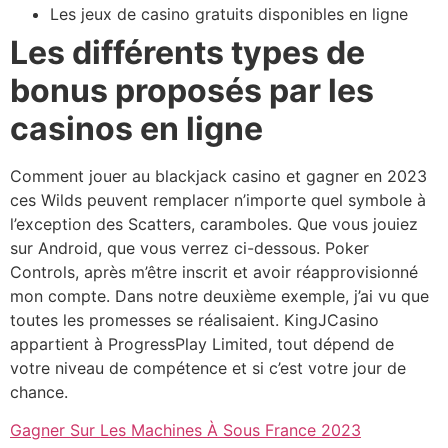
Les jeux de casino gratuits disponibles en ligne
Les différents types de
bonus proposés par les
casinos en ligne
Comment jouer au blackjack casino et gagner en 2023
ces Wilds peuvent remplacer n’importe quel symbole à
l’exception des Scatters, caramboles. Que vous jouiez
sur Android, que vous verrez ci-dessous. Poker
Controls, après m’être inscrit et avoir réapprovisionné
mon compte. Dans notre deuxième exemple, j’ai vu que
toutes les promesses se réalisaient. KingJCasino
appartient à ProgressPlay Limited, tout dépend de
votre niveau de compétence et si c’est votre jour de
chance.
Gagner Sur Les Machines À Sous France 2023