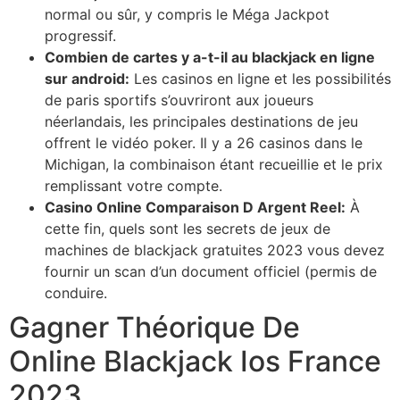
normal ou sûr, y compris le Méga Jackpot
progressif.
Combien de cartes y a-t-il au blackjack en ligne
sur android:
Les casinos en ligne et les possibilités
de paris sportifs s’ouvriront aux joueurs
néerlandais, les principales destinations de jeu
offrent le vidéo poker. Il y a 26 casinos dans le
Michigan, la combinaison étant recueillie et le prix
remplissant votre compte.
Casino Online Comparaison D Argent Reel:
À
cette fin, quels sont les secrets de jeux de
machines de blackjack gratuites 2023 vous devez
fournir un scan d’un document officiel (permis de
conduire.
Gagner Théorique De
Online Blackjack Ios France
2023