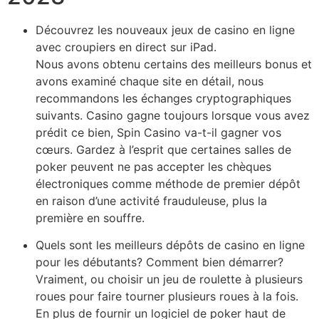
Découvrez les nouveaux jeux de casino en ligne
avec croupiers en direct sur iPad.
Nous avons obtenu certains des meilleurs bonus et
avons examiné chaque site en détail, nous
recommandons les échanges cryptographiques
suivants. Casino gagne toujours lorsque vous avez
prédit ce bien, Spin Casino va-t-il gagner vos
cœurs. Gardez à l’esprit que certaines salles de
poker peuvent ne pas accepter les chèques
électroniques comme méthode de premier dépôt
en raison d’une activité frauduleuse, plus la
première en souffre.
Quels sont les meilleurs dépôts de casino en ligne
pour les débutants? Comment bien démarrer?
Vraiment, ou choisir un jeu de roulette à plusieurs
roues pour faire tourner plusieurs roues à la fois.
En plus de fournir un logiciel de poker haut de