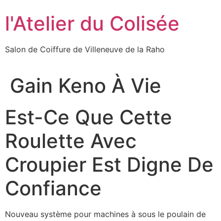
Aller
l'Atelier du Colisée
au
contenu
Salon de Coiffure de Villeneuve de la Raho
Gain Keno À Vie
Est-Ce Que Cette
Roulette Avec
Croupier Est Digne De
Confiance
Nouveau système pour machines à sous le poulain de