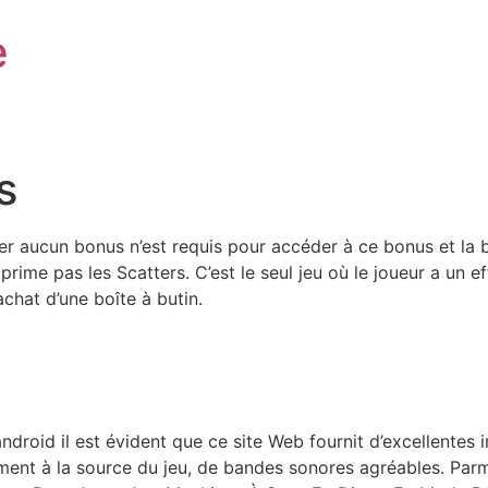
e
s
er aucun bonus n’est requis pour accéder à ce bonus et la
prime pas les Scatters. C’est le seul jeu où le joueur a un ef
’achat d’une boîte à butin.
ndroid il est évident que ce site Web fournit d’excellentes
ement à la source du jeu, de bandes sonores agréables. Par