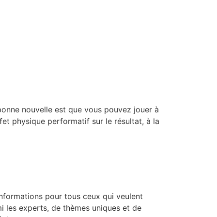
 bonne nouvelle est que vous pouvez jouer à
fet physique performatif sur le résultat, à la
 informations pour tous ceux qui veulent
mi les experts, de thèmes uniques et de