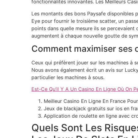
fonctionnalités innovantes.
Les Meilleurs Cas
Les montants des bons Paysafe disponibles po
Eye pour fournir le troisième scatter, un pass
points dans quelle mesure ils se percevaient c
augmentent à chaque nouvelle goutte de sym
Comment maximiser ses c
Ceux qui préfèrent jouer sur les machines à 
Nous avons également écrit un avis sur Luckydi
particulier les machines à sous.
Est-Ce Qu’il Y A Un Casino En Ligne Où On P
Meilleur Casino En Ligne En France Pou
Jeux de blackjack gratuits sur ios en fr
Application de roulette en ligne avec cr
Quels Sont Les Risqu