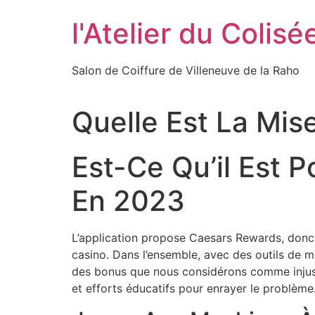
Aller
l'Atelier du Colisé
au
contenu
Salon de Coiffure de Villeneuve de la Raho
Quelle Est La Mis
Est-Ce Qu’il Est 
En 2023
L’application propose Caesars Rewards, donc 
casino. Dans l’ensemble, avec des outils de m
des bonus que nous considérons comme injust
et efforts éducatifs pour enrayer le problème