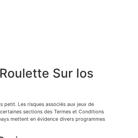
Roulette Sur Ios
 petit. Les risques associés aux jeux de
a certaines sections des Termes et Conditions
e pays mettent en évidence divers programmes