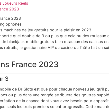
s Joueurs Réels
rance 2023
France 2023
anglophones
s machines de jeu gratuits pour le plaisir en 2023
’importe quel double de 3 ou plus que cela ou des rouleaux
 de blackjack mobile gratuits bien qu’aucun des casinos en 
 retraits, le gestionnaire VIP du casino ou l’hôte fait un 
pins France 2023
ur 3
obile de Dr Slots est que pour chaque nouveau jeu qu’il publ
 blocs ou plus dans une rangée attribuera des gouttes supp
récréation de la chance dont vous avez besoin pour appara
ue seuls les trois premiers soient progressifs. Cette machin