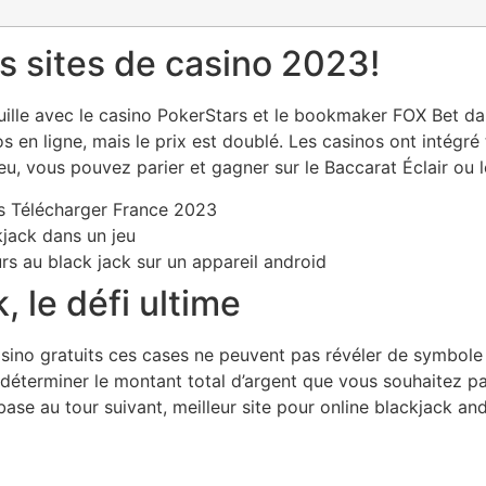
s sites de casino 2023!
le avec le casino PokerStars et le bookmaker FOX Bet dans 
s en ligne, mais le prix est doublé. Les casinos ont intég
jeu, vous pouvez parier et gagner sur le Baccarat Éclair ou 
s Télécharger France 2023
jack dans un jeu
rs au black jack sur un appareil android
, le défi ultime
ino gratuits ces cases ne peuvent pas révéler de symbole sc
déterminer le montant total d’argent que vous souhaitez par
base au tour suivant, meilleur site pour online blackjack an