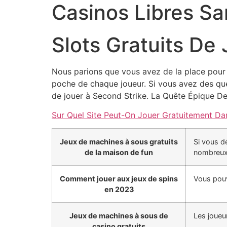
Casinos Libres S
Slots Gratuits De
Nous parions que vous avez de la place pour j
poche de chaque joueur. Si vous avez des que
de jouer à Second Strike. La Quête Épique De
Sur Quel Site Peut-On Jouer Gratuitement D
Jeux de machines à sous gratuits
Si vous d
de la maison de fun
nombreux 
Comment jouer aux jeux de spins
Vous pouv
en 2023
Jeux de machines à sous de
Les joueu
casino gratuits