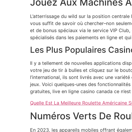
Jouez Aux Machines À
L’atterrissage du wild sur la position centrale
vous suffit de savoir où chercher–non seulemen
et de bonus spéciaux via le service VIP Club
spécialisés dans les paiements en ligne et qui
Les Plus Populaires Casin
Il y a tellement de nouvelles applications dispo
votre jeu de tir à bulles et cliquez sur le bou
l’international, ils sont livrés avec une vari
jeux. Voici quelques-unes des fonctionnalité
gratuites, live en ligne casino canada ce n’est 
Quelle Est La Meilleure Roulette Américaine 
Numéros Verts De Rou
En 2023, les appareils mobiles offrant égale