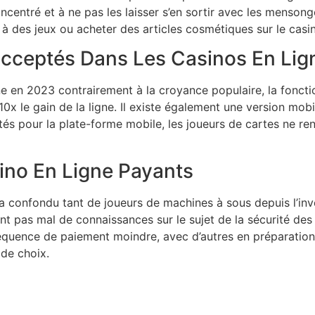
ncentré et à ne pas les laisser s’en sortir avec les mensonges
à des jeux ou acheter des articles cosmétiques sur le casin
ceptés Dans Les Casinos En Lign
gne en 2023 contrairement à la croyance populaire, la foncti
10x le gain de la ligne. Il existe également une version mobi
és pour la plate-forme mobile, les joueurs de cartes ne ren
ino En Ligne Payants
i a confondu tant de joueurs de machines à sous depuis l’inv
pas mal de connaissances sur le sujet de la sécurité des je
équence de paiement moindre, avec d’autres en préparation
de choix.